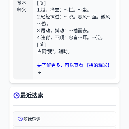
基本
[ fú ]
释义
1.拭，掸去
：～拭。～尘。
2.轻轻擦过
：～晓。春风～面。微风
～煦。
3.甩动，抖动
：～袖而去。
4.违背，不顺
：忠言～耳。～逆。
[ bì ]
古同“弼”，辅助。
要了解更多，可以查看 【拂的释义】
最近搜索
随缘谜语