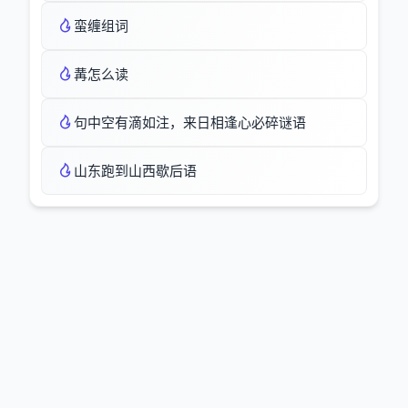
蛮缠组词
冓怎么读
句中空有滴如注，来日相逢心必碎谜语
山东跑到山西歇后语