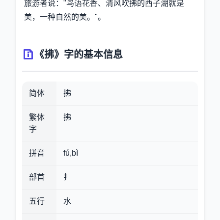
旅游者说："鸟语花香、清风吹拂的西子湖就是
美，一种自然的美。"。
《拂》字的基本信息
简体
拂
繁体
拂
字
拼音
fú,bì
部首
扌
五行
水