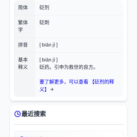
简体
砭剂
繁体
砭劑
字
拼音
[ biān jì ]
基本
[ biān jì ]
释义
砭药。引申为救世的良方。
要了解更多，可以查看 【砭剂的释
义】
最近搜索