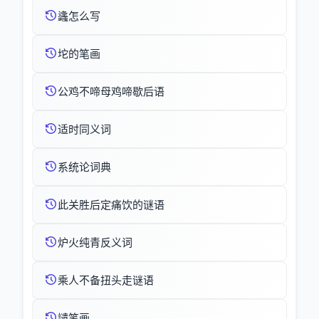
蠭怎么写
坨的笔画
公鸡不啼母鸡啼歇后语
适时同义词
系统论词典
此关胜后定痛饮的谜语
炉火纯青反义词
乘人不备扭头走谜语
讉笔画