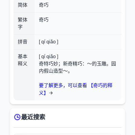
简体
奇巧
繁体
奇巧
字
拼音
[ qí qiǎo ]
基本
[ qí qiǎo ]
释义
奇特巧妙；新奇精巧：～的玉雕。园
内假山造型～。
要了解更多，可以查看 【奇巧的释
义】
最近搜索