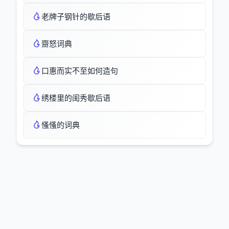
老牌子钢针的歇后语
齌怒词典
口惠而实不至如何造句
绣楼里的闺秀歇后语
慅慅的词典