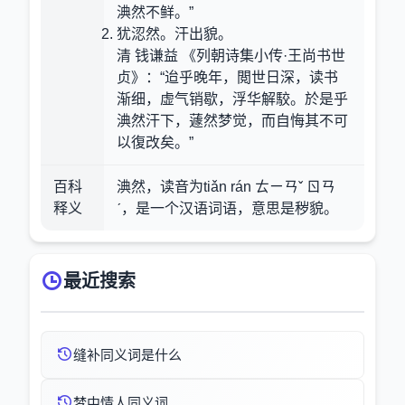
淟然不鲜。”
犹涊然。汗出貌。
清 钱谦益 《列朝诗集小传·王尚书世
贞》：“迨乎晚年，閲世日深，读书
渐细，虚气销歇，浮华解駮。於是乎
淟然汗下，蘧然梦觉，而自悔其不可
以復改矣。”
百科
淟然，读音为tiǎn rán ㄊㄧㄢˇ ㄖㄢ
释义
ˊ，是一个汉语词语，意思是秽貌。
最近搜索
缝补同义词是什么
梦中情人同义词