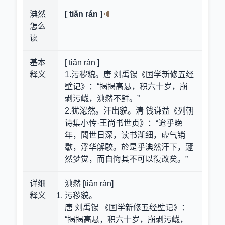
淟然
[ tiǎn rán ]
怎么
读
基本
[ tiǎn rán ]
释义
1.污秽貌。唐 刘禹锡《国学新修五经
壁记》：“揭揭高悬，积六十岁，崩
剥污衊，淟然不鲜。”
2.犹涊然。汗出貌。清 钱谦益《列朝
诗集小传·王尚书世贞》：“迨乎晚
年，閲世日深，读书渐细，虚气销
歇，浮华解駮。於是乎淟然汗下，蘧
然梦觉，而自悔其不可以復改矣。”
详细
淟然 [tiǎn rán]
释义
污秽貌。
唐 刘禹锡 《国学新修五经壁记》：
“揭揭高悬，积六十岁，崩剥污衊，