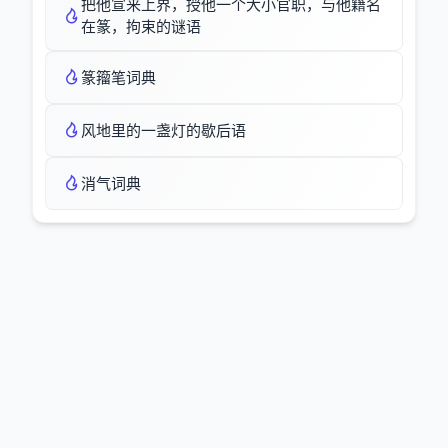
把他宣来上界，授他一个大小官职，与他籍名
在篆，拘束的谜语
篆籀笔词典
风地里的一盏灯的歇后语
消气词典