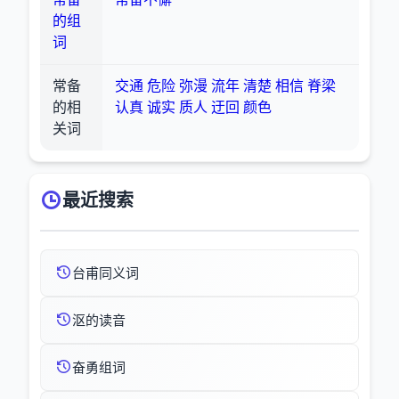
的组
词
常备
交通
危险
弥漫
流年
清楚
相信
脊梁
的相
认真
诚实
质人
迂回
颜色
关词
最近搜索
台甫同义词
沤的读音
奋勇组词