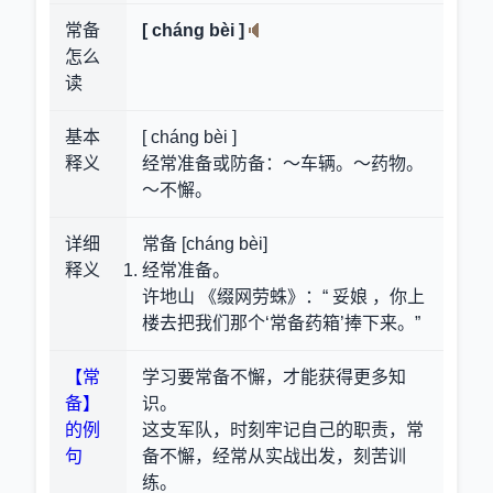
常备
[ cháng bèi ]
怎么
读
基本
[ cháng bèi ]
释义
经常准备或防备：～车辆。～药物。
～不懈。
详细
常备 [cháng bèi]
释义
经常准备。
许地山 《缀网劳蛛》：“ 妥娘 ，你上
楼去把我们那个‘常备药箱’捧下来。”
【常
学习要常备不懈，才能获得更多知
备】
识。
的例
这支军队，时刻牢记自己的职责，常
句
备不懈，经常从实战出发，刻苦训
练。