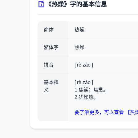
《热燥》字的基本信息
简体
热燥
繁体字
熱燥
拼音
[ rè zào ]
基本释
[ rè zào ]
义
1.焦躁；焦急。
2.犹燥热。
要了解更多，可以查看 【热