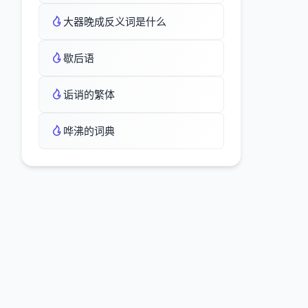
大器晚成反义词是什么
歇后语
诟诮的繁体
哗沸的词典