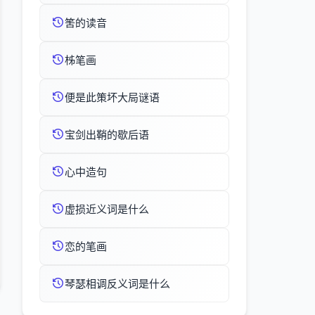
筈的读音
柹笔画
便是此策坏大局谜语
宝剑出鞘的歇后语
心中造句
虚损近义词是什么
恋的笔画
琴瑟相调反义词是什么