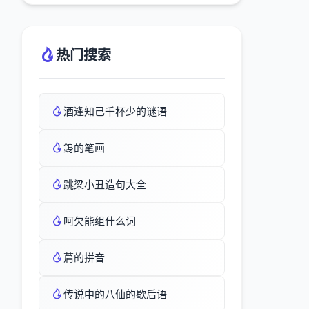
热门搜索
酒逢知己千杯少的谜语
銵的笔画
跳梁小丑造句大全
呵欠能组什么词
菺的拼音
传说中的八仙的歇后语