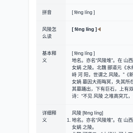
拼音
[ fēng líng ]
风陵怎
[ fēng líng ]
么读
基本释
[ fēng líng ]
义
地名。亦名“风陵堆”。在 山
女娲 之陵。北魏 郦道元《水
峙 河 阳，世谓之 风陵。”《
女媧 墓因大雨晦冥，失其所在
其墓踊出，下有巨石，上有双
诗：“不见 风陵 之堆高突兀
详细释
风陵 [fēng líng]
义
地名。亦名“风陵堆”。在 山
女娲 之陵。