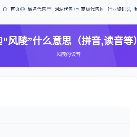
首页
域名代售
网站代售
商标代售
行业资讯
“风陵”什么意思（拼音,读音等
风陵的读音
）