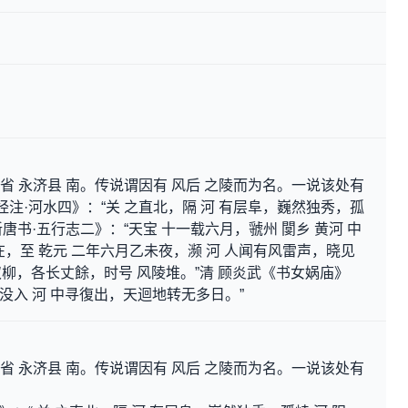
西省 永济县 南。传说谓因有 风后 之陵而为名。一说该处有
经注·河水四》：“关 之直北，隔 河 有层阜，巍然独秀，孤
新唐书·五行志二》：“天宝 十一载六月，虢州 閺乡 黄河 中
，至 乾元 二年六月乙未夜，濒 河 人闻有风雷声，晓见
柳，各长丈餘，时号 风陵堆。”清 顾炎武《书女娲庙》
，没入 河 中寻復出，天迴地转无多日。”
西省 永济县 南。传说谓因有 风后 之陵而为名。一说该处有