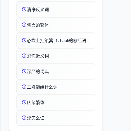
清净反义词
谬言的繁体
心坎上挂笊篱（zhaoli的歇后语
恐慌近义词
深严的词典
二姓能组什么词
庆绪繁体
涩怎么读