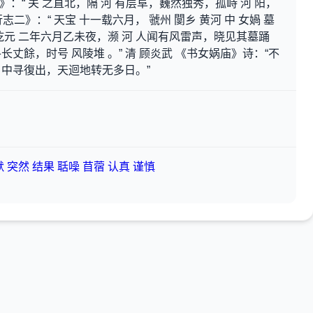
》：“ 关 之直北，隔 河 有层阜，巍然独秀，孤峙 河 阳，
志二》：“ 天宝 十一载六月， 虢州 閺乡 黄河 中 女媧 墓
乾元 二年六月乙未夜，濒 河 人闻有风雷声，晓见其墓踊
丈餘，时号 风陵堆 。” 清 顾炎武 《书女娲庙》诗：“不
河 中寻復出，天迴地转无多日。”
默
突然
结果
聒噪
苜蓿
认真
谨慎