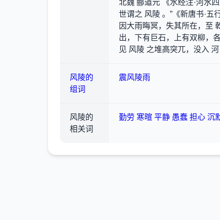
北魏 郦道元 《水经注·河水四
世谓之 风陵 。”《新唐书·五行
因大雨晦冥，失其所在，至 
出，下有巨石，上有双柳，各长
见 风陵 之堆高突兀，没入 
风陵的
震风陵雨
组词
风陵的
勤劳
寒暄
平静
愚蠢
担心
沉
相关词