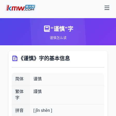
“谨慎”字
谨慎怎么读
《谨慎》字的基本信息
简体
谨慎
繁体
謹慎
字
拼音
[ jǐn shèn ]