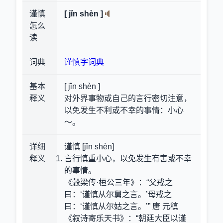
谨慎
[ jǐn shèn ]
怎么
读
词典
谨慎字词典
基本
[ jǐn shèn ]
释义
对外界事物或自己的言行密切注意，
以免发生不利或不幸的事情：小心
～。
详细
谨慎 [jǐn shèn]
释义
言行慎重小心，以免发生有害或不幸
的事情。
《穀梁传·桓公三年》：“父戒之
曰：‘谨慎从尔舅之言。’母戒之
曰：‘谨慎从尔姑之言。’” 唐 元稹
《叙诗寄乐天书》：“朝廷大臣以谨