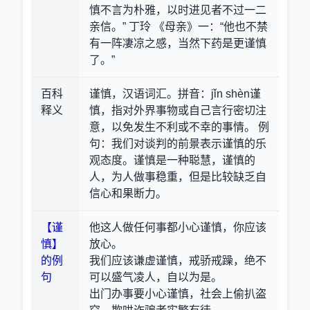
慎不言为朴雅，以时进见者不过一二
亲信。” 丁玲 《母亲》一：“他也不禁
有一阵凄凉之感，当然下药是更谨慎
了。”
百科
谨慎，汉语词汇。拼音：jǐn shèn谨
释义
慎，指对外界事物或自己言行密切注
意，以免发生不利或不幸的事情。 例
句：我们对谈判的前景表示谨慎的乐
观态度。谨慎是一种聪慧，谨慎的
人，为人做事稳重，但是比较缺乏自
信心和果断力。
【谨
他这人做任何事都小心谨慎，你应该
慎】
放心。
的例
我们应该谦虚谨慎，戒骄戒躁，绝不
句
可以盛气凌人，自以为是。
出门办事要小心谨慎，社会上偷扒盗