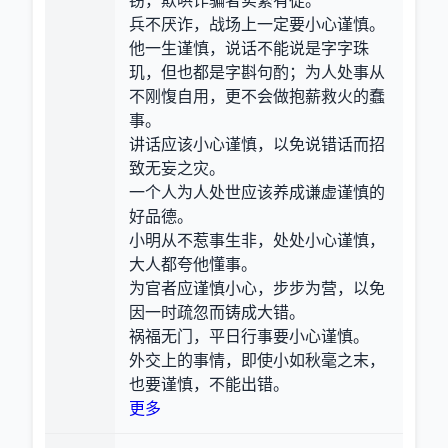
窃，欺哄诈骗者实繁有徒。
兵不厌诈，战场上一定要小心谨慎。
他一生谨慎，说话不能说是字字珠
玑，但也都是字斟句酌；为人处事从
不刚愎自用，更不会做抱薪救火的蠢
事。
讲话应该小心谨慎，以免说错话而招
致无妄之灾。
一个人为人处世应该养成谦虚谨慎的
好品德。
小明从不惹事生非，处处小心谨慎，
大人都夸他懂事。
为官者应谨慎小心，步步为营，以免
因一时疏忽而铸成大错。
祸福无门，平日行事要小心谨慎。
外交上的事情，即使小如秋毫之末，
也要谨慎，不能出错。
更多