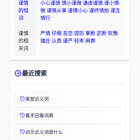
谨慎
小心谨慎
慎小谨微
谦虚谨慎
谨小慎
的组
微
谨慎从事
谨慎小心
谨终慎始
谨言
词
慎行
谨慎
严慎
仔细
怠忽
提防
果断
武断
犹豫
的相
端庄
认真
谨严
轻率
麻痹
关词
最近搜索
美誉近义词
着手回春词典
训示近义词是什么