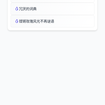
冗厌的词典
铿锵玫瑰风光不再谜语