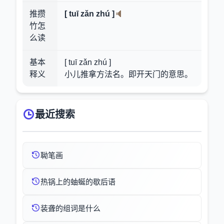
推攒
[ tuī zǎn zhú ]
竹怎
么读
基本
[ tuī zǎn zhú ]
释义
小儿推拿方法名。即开天门的意思。
最近搜索
聈笔画
热锅上的蚰蜒的歇后语
装聋的组词是什么