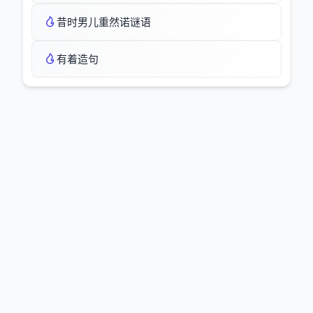
昔时男儿重然诺谜语
有着造句