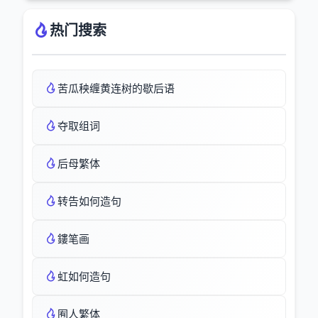
热门搜索
苦瓜秧缠黄连树的歇后语
夺取组词
后母繁体
转告如何造句
鏤笔画
虹如何造句
囿人繁体