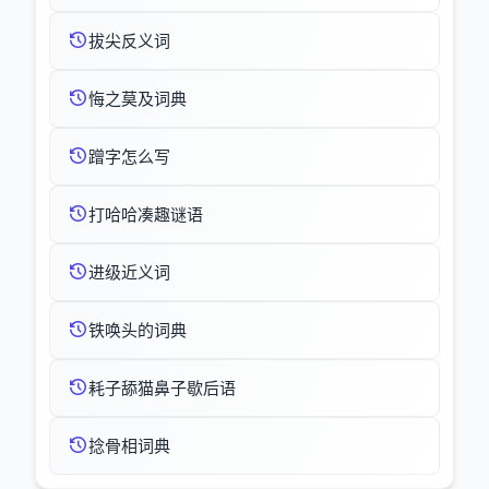
拔尖反义词
悔之莫及词典
蹭字怎么写
打哈哈凑趣谜语
进级近义词
铁唤头的词典
耗子舔猫鼻子歇后语
捻骨相词典