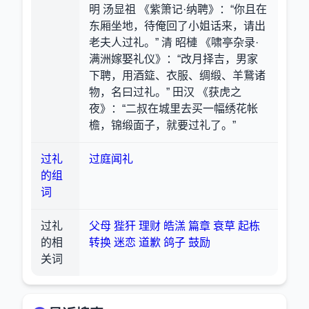
明 汤显祖 《紫箫记·纳聘》：“你且在
东厢坐地，待俺回了小姐话来，请出
老夫人过礼。” 清 昭槤 《啸亭杂录·
满洲嫁娶礼仪》：“改月择吉，男家
下聘，用酒筵、衣服、绸缎、羊鵞诸
物，名曰过礼。” 田汉 《获虎之
夜》：“二叔在城里去买一幅绣花帐
檐，锦缎面子，就要过礼了。”
过礼
过庭闻礼
的组
词
过礼
父母
狴犴
理财
皓溔
篇章
衰草
起栋
的相
转换
迷恋
道歉
鸽子
鼓励
关词