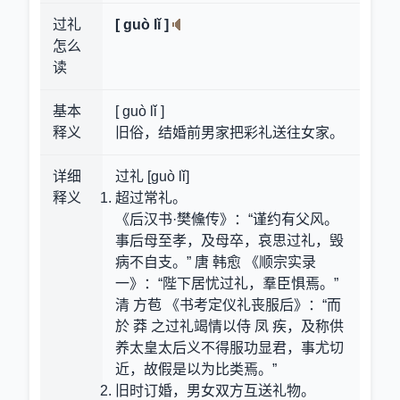
过礼
[ guò lǐ ]
怎么
读
基本
[ guò lǐ ]
释义
旧俗，结婚前男家把彩礼送往女家。
详细
过礼 [guò lǐ]
释义
超过常礼。
《后汉书·樊儵传》：“谨约有父风。
事后母至孝，及母卒，哀思过礼，毁
病不自支。” 唐 韩愈 《顺宗实录
一》：“陛下居忧过礼，羣臣惧焉。”
清 方苞 《书考定仪礼丧服后》：“而
於 莽 之过礼竭情以侍 凤 疾，及称供
养太皇太后义不得服功显君，事尤切
近，故假是以为比类焉。”
旧时订婚，男女双方互送礼物。