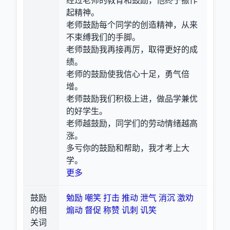
经过老师的教育和鼓励，他终于振作
起精神。
老师鼓励每个同学的创造精神，从来
不束缚我们的手脚。
老师鼓励我再接再厉，取得更好的成
绩。
老师的鼓励使我信心十足，勇气倍
增。
老师鼓励我们积极上进，做品学兼优
的好学生。
老师越鼓励，同学们的劳动情绪越高
涨。
多亏你的鼓励和帮助，我才考上大
学。
更多
鼓励
勉励
嘲笑
打击
推动
泄气
消沉
激劝
的相
煽动
督促
称赞
讥刺
讥笑
关词