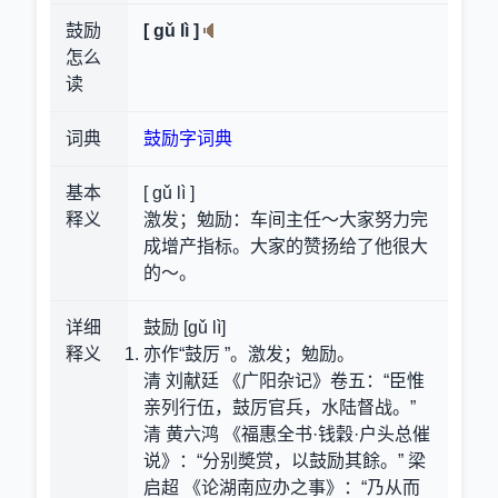
鼓励
[ gǔ lì ]
怎么
读
词典
鼓励字词典
基本
[ gǔ lì ]
释义
激发；勉励：车间主任～大家努力完
成增产指标。大家的赞扬给了他很大
的～。
详细
鼓励 [gǔ lì]
释义
亦作“鼓厉 ”。激发；勉励。
清 刘献廷 《广阳杂记》卷五：“臣惟
亲列行伍，鼓厉官兵，水陆督战。”
清 黄六鸿 《福惠全书·钱穀·户头总催
说》：“分别奬赏，以鼓励其餘。” 梁
启超 《论湖南应办之事》：“乃从而