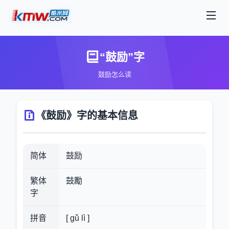
“鼓励”字
鼓励怎么读
《鼓励》字的基本信息
简体
鼓励
繁体
鼓勵
字
拼音
[ gǔ lì ]