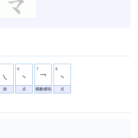
5
6
7
8
㇏
丶
乛
丶
捺
点
横撇/横钩
点