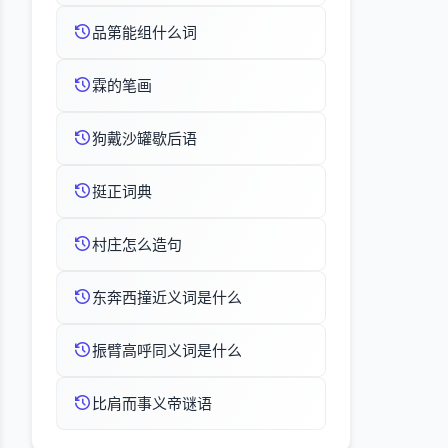
品第能组什么词
霖的笔画
狗戴沙罐歇后语
挺正词典
村庄怎么造句
东奔西撞近义词是什么
振臂高呼同义词是什么
比肩而事义帝谜语