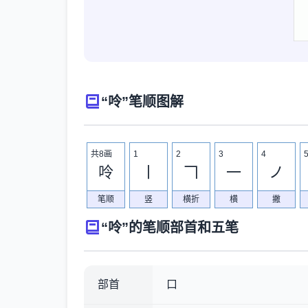
“呤”笔顺图解
共8画
1
2
3
4
呤
丨
𠃍
一
ノ
笔顺
竖
横折
横
撇
“呤”的笔顺部首和五笔
部首
口