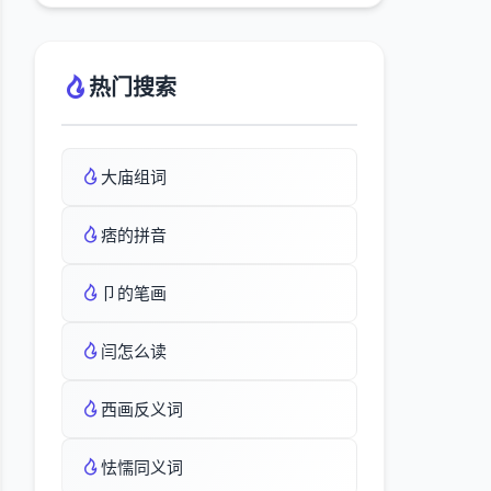
热门搜索
大庙组词
痞的拼音
卩的笔画
闫怎么读
西画反义词
怯懦同义词