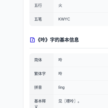
五行
火
五笔
KWYC
《呤》字的基本信息
简体
呤
繁体字
呤
拼音
lìng
基本释
见〖嘌呤〗。
义