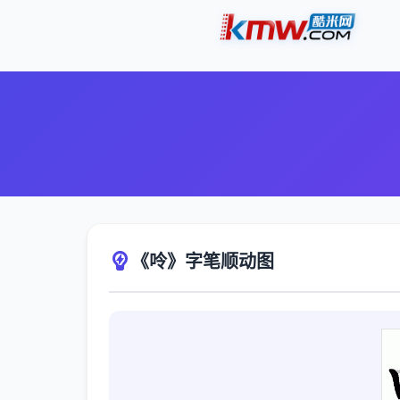
《呤》字笔顺动图