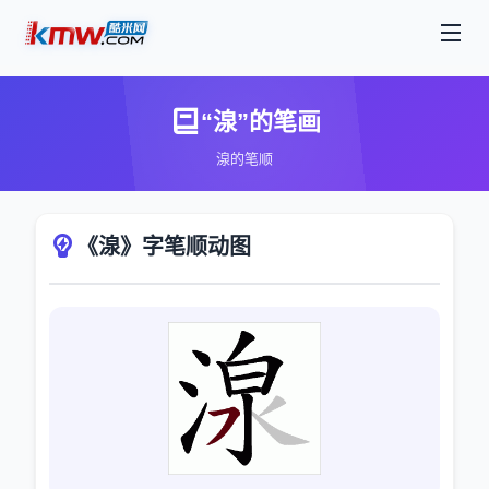
“湶”的笔画
湶的笔顺
《湶》字笔顺动图