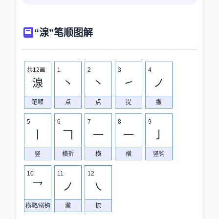
“湶”笔顺图解
共12画
1
2
3
4
湶
丶
丶
㇀
ノ
笔顺
点
点
提
撇
5
6
7
8
9
丨
𠃍
一
一
亅
竖
横折
横
横
竖钩
10
11
12
乛
ノ
㇏
横撇/横钩
撇
捺