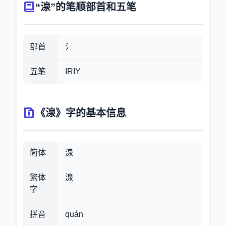
“湶”的笔顺部首和五笔
部首
氵
五笔
IRIY
《湶》字的基本信息
简体
湶
繁体
湶
字
拼音
quán