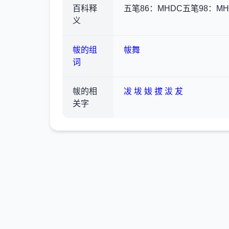
百科释
五笔86：MHDC五笔98：M
义
帗的组
帗舞
词
帗的相
冹
坺
妭
拔
沷
犮
关字