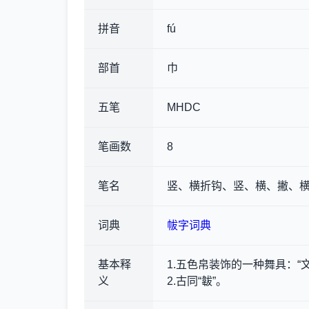
拼音
fú
部首
巾
五笔
MHDC
笔画数
8
笔名
竖、横折钩、竖、横、撇、横
词典
帗字词典
基本释
1.五色帛装饰的一种舞具
：“
义
2.古同“韍”。