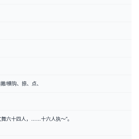
撇/横钩、捺、点、
文舞六十四人，……十六人执～”。