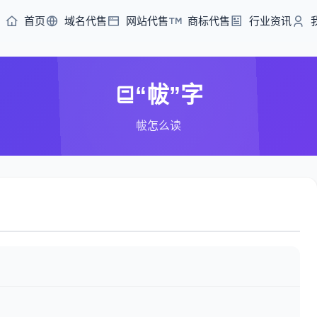
首页
域名代售
网站代售
商标代售
行业资讯
“帗”字
帗怎么读