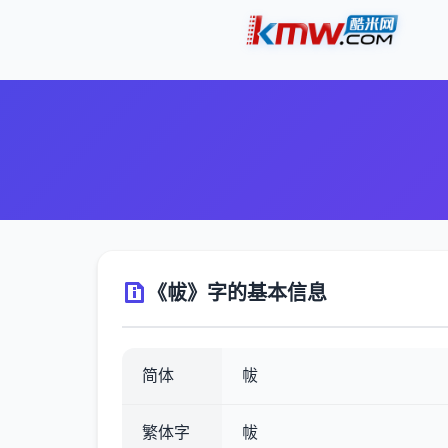
《帗》字的基本信息
简体
帗
繁体字
帗