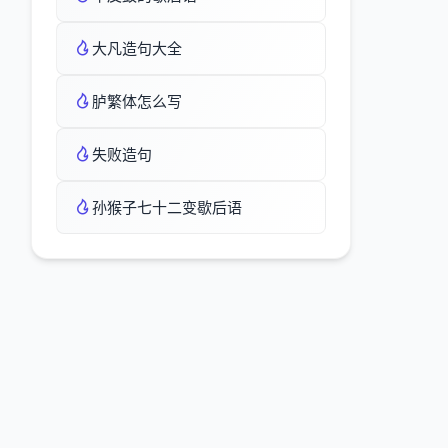
大凡造句大全
胪繁体怎么写
失败造句
孙猴子七十二变歇后语