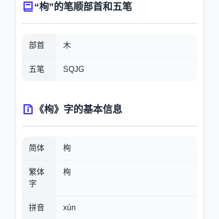
“栒”的笔顺部首和五笔
部首
木
五笔
SQJG
《栒》字的基本信息
简体
栒
繁体
栒
字
拼音
xún