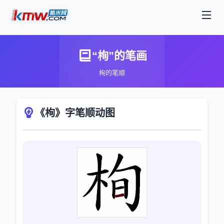
“栒”的笔画
栒的笔顺
《栒》字笔顺动图