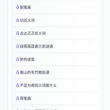
刯笔画
功近义词
忐忐忑忑反义词
绿荷菡萏香兰若谜语
扸的读音
南山的毛竹歇后语
不足为奇同义词是什么
荷笔画