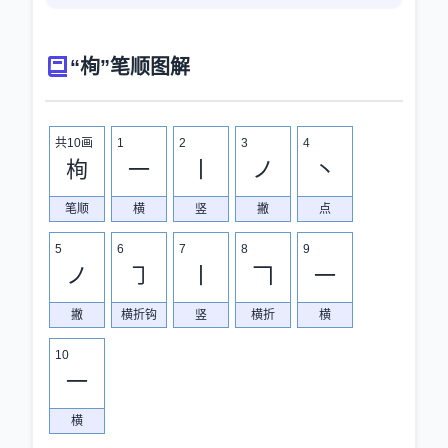
“栒”笔顺图解
共10画
1
2
3
4
栒
一
丨
ノ
丶
笔顺
横
竖
撇
点
5
6
7
8
9
ノ
㇆
丨
𠃍
一
撇
横折钩
竖
横折
横
10
一
横