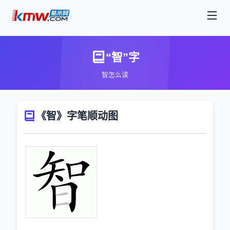
“智”字
智怎么读
《智》字笔顺动图