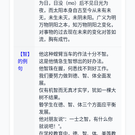
为日，日没（mo）后不见日光为
夜，而太阳本身自古至今从未有未
无，未生未灭，未阴未阳。广义为明
万物阴阳之本，知万物阴阳之变化，
对事物的过去现在未来的变化对答如
流，胸有成竹。
【智】
他这种螳臂当车的作法十分不智。
的例
这是他情急生智想出的好办法。
句
他智珠在握，何悉找不到好工作。
我们要努力做到德、智、体全面发
展。
仅有机智而无真才实学，犹如一棵大
树不结果。
暬学生在德、智、体三个方面应平衡
发展。
他对朋友说“：一士之智，有什么你
就说吧！”。
在学校教育中，德、智、体、美等教