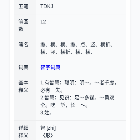
五笔
TDKJ
笔画
12
数
笔名
撇、横、横、撇、点、竖、横折、
横、竖、横折、横、横、
词典
智字词典
基本
1.有智慧；聪明
：明～。～者千虑，
释义
必有一失。
2.智慧；见识
：足～多谋。～勇双
全。吃一堑，长一～。
3.姓。
详细
智 [zhì]
释义
〈形〉