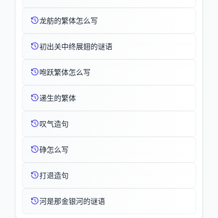
龙舫的繁体怎么写
初出关中终展翅的谜语
咆跃繁体怎么写
递生的繁体
叹气造句
碀怎么写
打退造句
河是那金银河的谜语