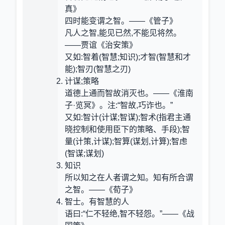
真》
四时能变谓之智。——《管子》
凡人之智,能见已然,不能见将然。
——贾谊《治安策》
又如:智着(智慧;知识);才智(智慧和才
能);智刃(智慧之刃)
计谋;策略
道德上通而智故消灭也。——《淮南
子·览冥》。注:“智故,巧诈也。”
又如:智计(计谋;智谋);智术(指君主通
晓控制和使用臣下的策略、手段);智
量(计策,计谋);智算(谋划,计算);智虑
(智谋;谋划)
知识
所以知之在人者谓之知。知有所合谓
之智。——《荀子》
智士。有智慧的人
语曰:“仁不轻绝,智不轻怨。”——《战