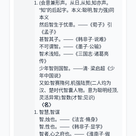
(会意兼形声。从日,从知,知亦声。
“知”的后起字。本义:聪明,智力强)同
本义
然后智生于忧患。——《荀子》引
《孟子》
甚智其子。——《韩非子·说难》
不可谓智。——《墨子·公输》
智术浅短。——《三国志·诸葛亮
传》
少年智则国智。——清· 梁启超《少
年中国说》
又如:智赛隋何,机强陆贾(二人均为
汉、楚时代智囊人物。意为聪明经顶,
灵活异常);智数(才智;见识)
〈名〉
智慧,智谋
智,烛也。——《法言·脩身》
智,性也。——《韩非子·显学》
智者,心之府也。——《淮南子·俶