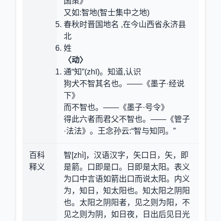
国策》
又如:智地(智士集中之地)
春秋时晋国地名 ,在今山西省永济县
北
姓
〈动〉
通“知”(zhī)。知道,认识
狗犬不智其名也。——《墨子·经说
下》
而不智也。——《墨子·号令》
得此六者而君父不智也。——《管子
·法法》。王念孙云:“智与知同。”
百科
智[zhì]，汉语汉字，矢口日，矢，即
释义
是箭。口即是口。日即是太阳。表义
为口中言语如箭出口而说太阳。内义
为，知日，知太阳也。知太阳之阴阳
也。太阳之阴阳者，见之则为阳，不
见之则为阴，如日夜，日出后见日光