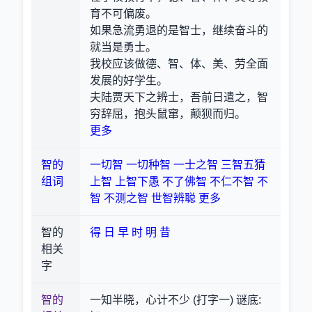
育不可偏废。
如果急流勇退的是智士，继续奋斗的
就当是勇士。
我校应该做德、智、体、美、劳全面
发展的好学生。
夫陆贾天下之辨士，吾前日遣之，智
穷辞屈，抱头鼠窜，颠狈而归。
更多
智的
一切智
一切种智
一士之智
三智五猜
组词
上智
上智下愚
不了佛智
不仁不智
不
智
不测之智
世智辨聪
更多
智的
得
日
早
时
明
昔
相关
字
智的
一知半晓，心计不少 (打字一) 谜底: