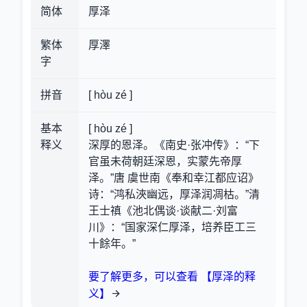
简体
厚泽
繁体
厚澤
字
拼音
[ hòu zé ]
基本
[ hòu zé ]
释义
深厚的恩泽。《南史·张冲传》：“下
官虽未荷朝廷深恩，实蒙先帝厚
泽。”唐 虞世南《奉和幸江都应诏》
诗：“鸿私浹幽远，厚泽润凋枯。”清
王士禛《池北偶谈·谈献二·刘富
川》：“国家深仁厚泽，培养臣工三
十餘年。”
要了解更多，可以查看 【厚泽的释
义】