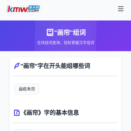
"画帘"组词
在线组词查询，轻松掌握汉字组词
"画帘"字在开头能组哪些词
画栋朱帘
《画帘》字的基本信息