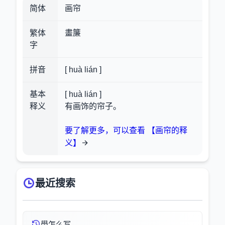
简体
画帘
繁体
畫簾
字
拼音
[ huà lián ]
基本
[ huà lián ]
释义
有画饰的帘子。
要了解更多，可以查看 【画帘的释
义】
最近搜索
澩怎么写