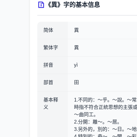
《異》字的基本信息
简体
異
繁体字
異
拼音
yì
部首
田
基本释
1.不同的
：～乎。～說。～常
义
時指不符合正統思想的主張或
～曲同工。
2.分開
：離～。～居。
3.另外的，別的
：～日。～地
4.特別的
：奇～。～聞。～彩