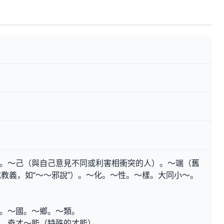
。～己（與自己意見不同或利害相衝突的人）。～端（舊
教義，如“～～邪說”）。～化。～性。～樣。大同小～。
。～國。～鄉。～類。
。奇才～能（特殊的才能）。