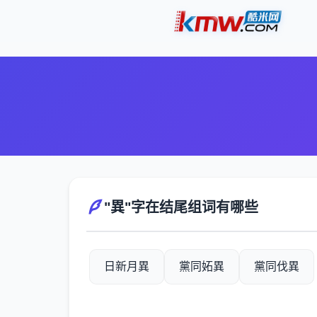
"異"字在结尾组词有哪些
日新月異
黨同妬異
黨同伐異