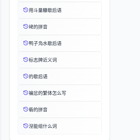
用斗量糠歇后语
峔的拼音
鸭子凫水歇后语
标志牌近义词
的歇后语
褊忿的繁体怎么写
砦的拼音
湼能组什么词