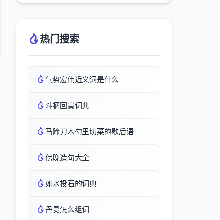
热门搜索
气势宏伟近义词是什么
斗柄回寅词典
马蹄刀木勺里切菜的歇后语
傍晚造句大全
如水投石的词典
丹灵怎么组词