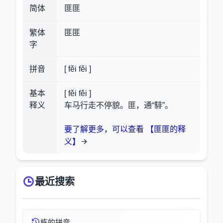
简体
匪匪
繁体
匪匪
字
拼音
[ fěi fěi ]
基本
[ fěi fěi ]
释义
车马行走不停貌。匪，通“騑”。
要了解更多，可以查看 【匪匪的释
义】
最近搜索
栋的拼音