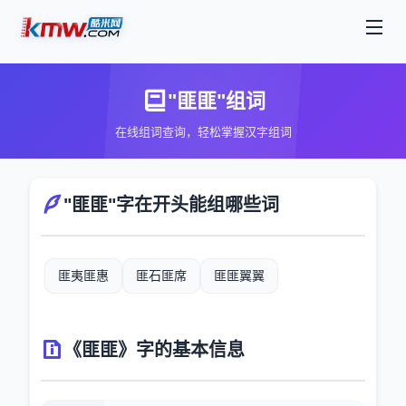
"匪匪"组词
在线组词查询，轻松掌握汉字组词
"匪匪"字在开头能组哪些词
匪夷匪惠
匪石匪席
匪匪翼翼
《匪匪》字的基本信息