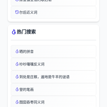
尔后近义词
热门搜索
晒的拼音
吵吵嚷嚷反义词
到处是庄稼，遍地是牛羊的谜语
諐的笔画
囫囵吞枣同义词