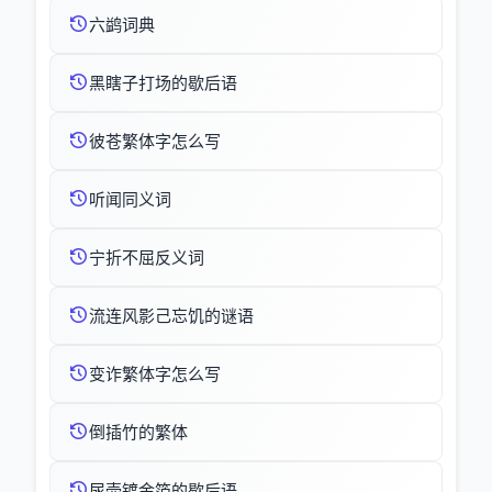
六鹢词典
黑瞎子打场的歇后语
彼苍繁体字怎么写
听闻同义词
宁折不屈反义词
流连风影己忘饥的谜语
变诈繁体字怎么写
倒插竹的繁体
尿壶镀金箔的歇后语