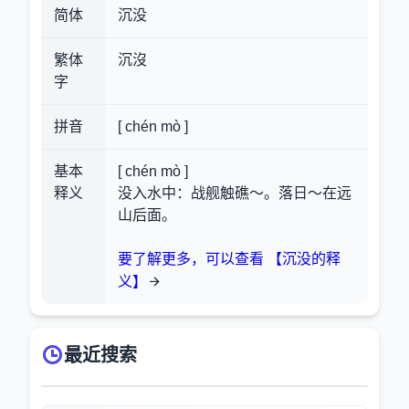
简体
沉没
繁体
沉沒
字
拼音
[ chén mò ]
基本
[ chén mò ]
释义
没入水中：战舰触礁～。落日～在远
山后面。
要了解更多，可以查看 【沉没的释
义】
最近搜索