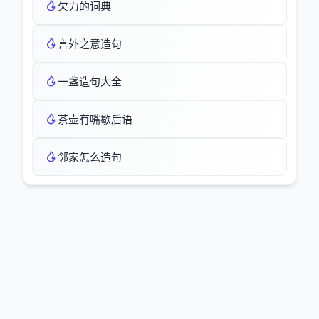
欠力的词典
言外之意造句
一盏造句大全
茶壶有嘴歇后语
邻家怎么造句