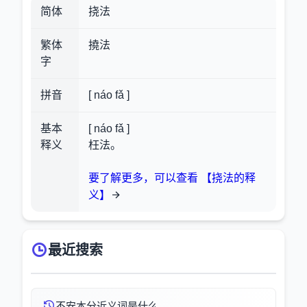
简体
挠法
繁体
撓法
字
拼音
[ náo fǎ ]
基本
[ náo fǎ ]
释义
枉法。
要了解更多，可以查看 【挠法的释
义】
最近搜索
不安本分近义词是什么