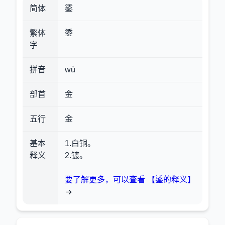
简体
鋈
繁体
鋈
字
拼音
wù
部首
金
五行
金
基本
1.白铜。
释义
2.镀。
要了解更多，可以查看 【鋈的释义】