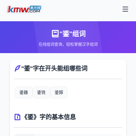
"鋈"组词
在线组词查询，轻松掌握汉字组词
"鋈"字在开头能组哪些词
鋈器
鋈铣
鋈錞
《鋈》字的基本信息