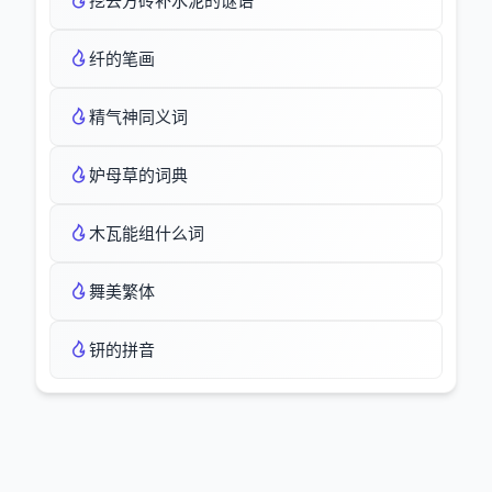
挖去方砖补水泥的谜语
纤的笔画
精气神同义词
妒母草的词典
木瓦能组什么词
舞美繁体
钘的拼音