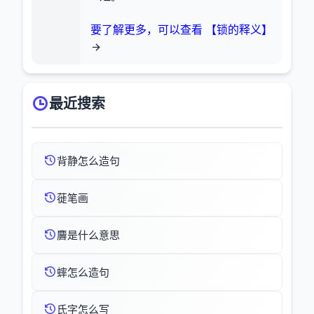
要了解更多，可以查看 【锁的释义】
最近搜索
背静怎么造句
蓰笔画
麡是什么意思
蟀怎么造句
氏字怎么写