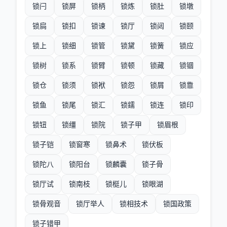
锁闩
锁屏
锁柄
锁炼
锁肚
锁墩
锁扃
锁扣
锁谏
锁厅
锁闼
锁颐
锁上
锁细
锁管
锁黛
锁簧
锁应
锁树
锁系
锁臂
锁顿
锁藏
锁锢
锁仓
锁须
锁袱
锁怨
锁屑
锁靠
锁鱼
锁尾
锁汇
锁鑐
锁连
锁印
锁钮
锁缰
锁院
锁子甲
锁眉根
锁子铠
锁窗寒
锁鼻术
锁伏板
锁陀八
锁阳台
锁麟囊
锁子骨
锁厅试
锁南枝
锁梃儿
锁眼湖
锁骨观音
锁厅举人
锁相技术
锁国政策
锁子错甲