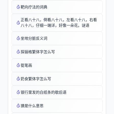
靶向疗法的词典
正看八十八，倒看八十八，左看八十八，右看
八十八，仔细一端详，好像一朵花。谜语
坐地分脏反义词
探骊格繁体字怎么写
篵笔画
奶食繁体字怎么写
银行里发的白纸条的歇后语
獚是什么意思