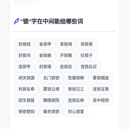
"锁"字在中间能组哪些词
封锁线
金锁甲
青锁闱
钩锁骨
封锁沟
金锁曲
开锁猪
拉锁子
连锁甲
封锁墙
连锁店
连锁反应
闭关锁国
北门锁钥
愁眉锁眼
雾锁烟迷
利锁名牵
雾锁云埋
铁锁沉江
连锁互换
回生锁链
棘围锁院
连锁反映
吴中锁钥
铁锁银钩
雄关锁钥
封心锁爱