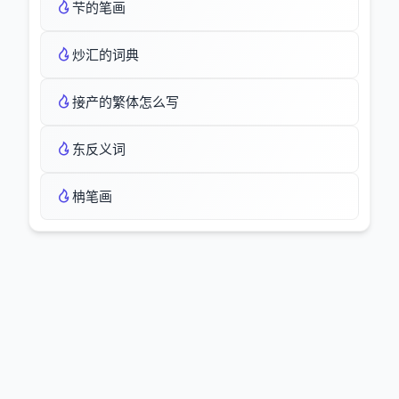
芐的笔画
炒汇的词典
接产的繁体怎么写
东反义词
柟笔画