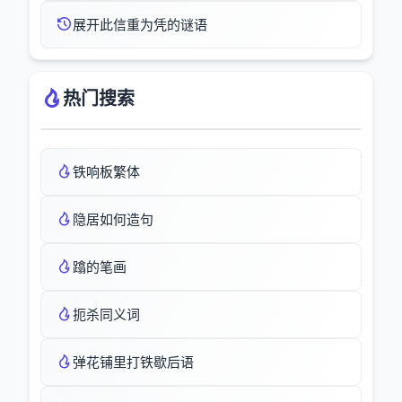
展开此信重为凭的谜语
热门搜索
铁响板繁体
隐居如何造句
蹹的笔画
扼杀同义词
弹花铺里打铁歇后语