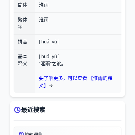
简体
淮雨
繁体
淮雨
字
拼音
[ huái yǔ ]
基本
[ huái yǔ ]
释义
“淫雨”之讹。
要了解更多，可以查看 【淮雨的释
义】
最近搜索
峻舻词典