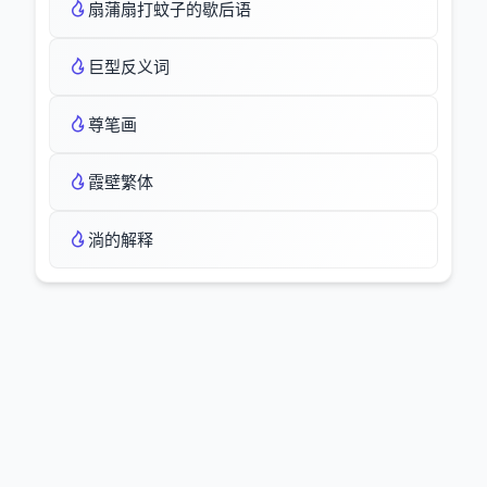
扇蒲扇打蚊子的歇后语
巨型反义词
尊笔画
霞壁繁体
淌的解释