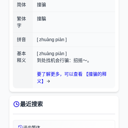
简体
撞骗
繁体
撞騙
字
拼音
[ zhuàng piàn ]
基本
[ zhuàng piàn ]
释义
到处找机会行骗：招摇～。
要了解更多，可以查看 【撞骗的释
义】
最近搜索
逼齿繁体