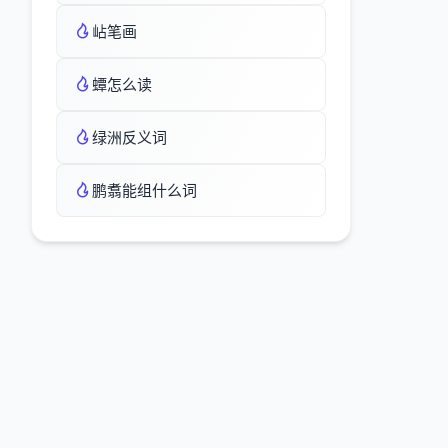
岾笔画
蟫怎么读
绿洲反义词
鹏翥能组什么词