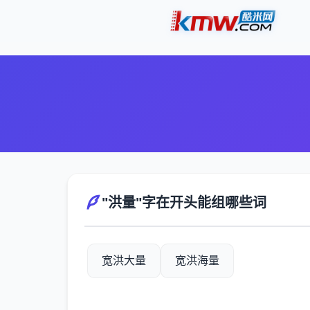
"洪量"字在开头能组哪些词
宽洪大量
宽洪海量