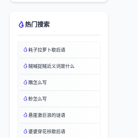
热门搜索
耗子拉萝卜歇后语
贼喊捉贼近义词是什么
鷼怎么写
魦怎么写
悬崖激巨浪的谜语
婆婆穿花袄歇后语