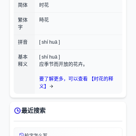
简体
时花
繁体
時花
字
拼音
[ shí huā ]
基本
[ shí huā ]
释义
应季节而开放的花卉。
要了解更多，可以查看 【时花的释
义】
最近搜索
轮字怎么写