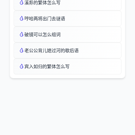
溪荪的繁体怎么写
哼哈两将出门去谜语
破镜可以怎么组词
老公公背儿媳过河的歇后语
宾入如归的繁体怎么写