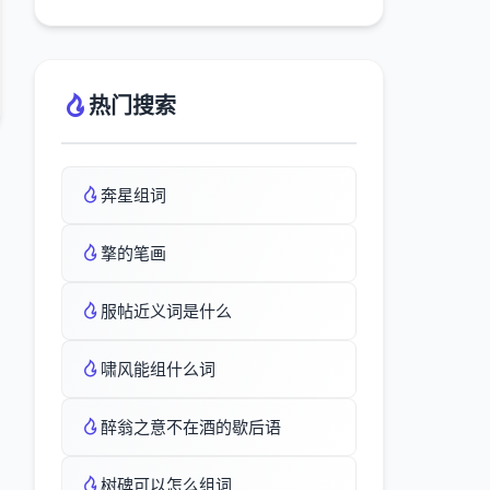
热门搜索
奔星组词
撉的笔画
服帖近义词是什么
啸风能组什么词
醉翁之意不在酒的歇后语
树碑可以怎么组词