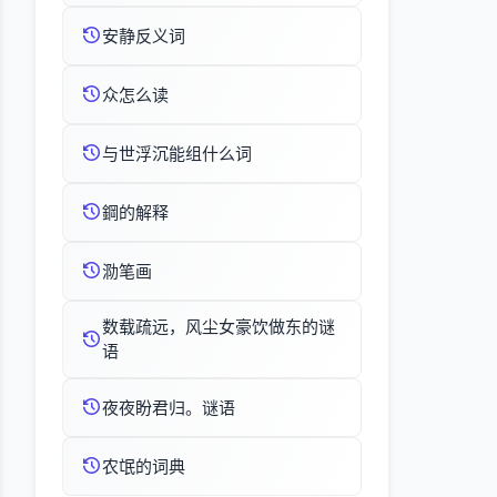
安静反义词
众怎么读
与世浮沉能组什么词
鋼的解释
泐笔画
数载疏远，风尘女豪饮做东的谜
语
夜夜盼君归。谜语
农氓的词典