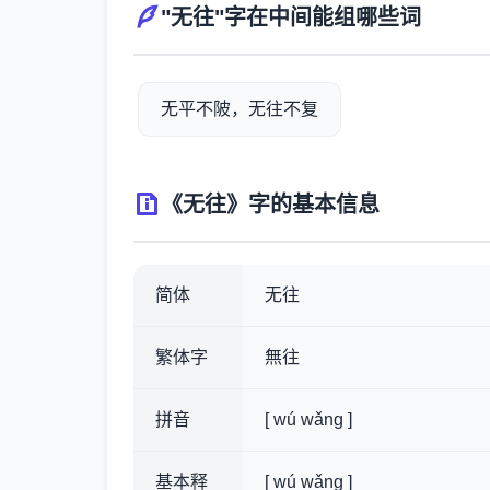
"无往"字在中间能组哪些词
无平不陂，无往不复
《无往》字的基本信息
简体
无往
繁体字
無往
拼音
[ wú wǎng ]
基本释
[ wú wǎng ]