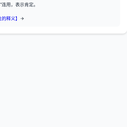
非”连用，表示肯定。
往的释义】