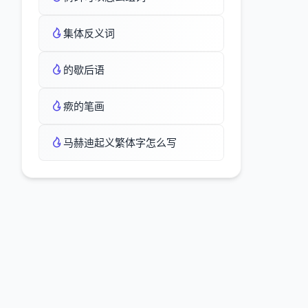
集体反义词
的歇后语
瘚的笔画
马赫迪起义繁体字怎么写