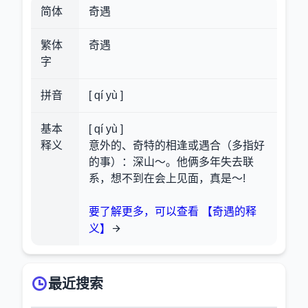
简体
奇遇
繁体
奇遇
字
拼音
[ qí yù ]
基本
[ qí yù ]
释义
意外的、奇特的相逢或遇合（多指好
的事）：深山～。他俩多年失去联
系，想不到在会上见面，真是～!
要了解更多，可以查看 【奇遇的释
义】
最近搜索