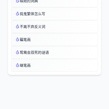
昧陋的词典
捣鬼繁体怎么写
不离不弃反义词
藊笔画
鸳鸯会双死的谜语
継笔画