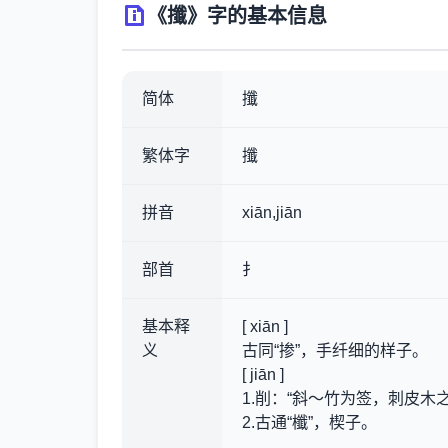
《攕》字的基本信息
简体
攕
繁体字
攕
拼音
xiān,jiān
部首
扌
基本释
[ xiān ]
义
古同“掺”，手纤细的样子。
[ jiān ]
1.削
：“斜～竹为签，刺皮木之
2.古通“櫼”，楔子。