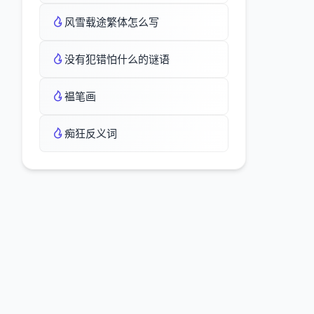
风雪载途繁体怎么写
没有犯错怕什么的谜语
褞笔画
痴狂反义词