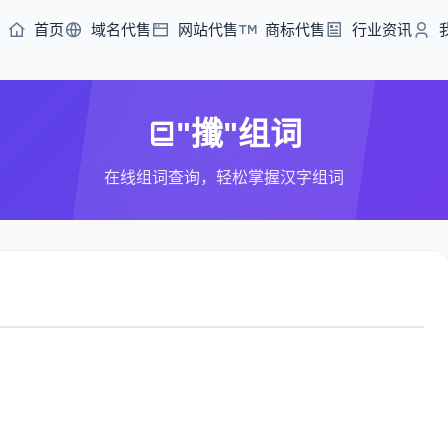
首页
域名代售
网站代售
商标代售
行业资讯
"攕"组词
在线组词查询，轻松掌握汉字组词