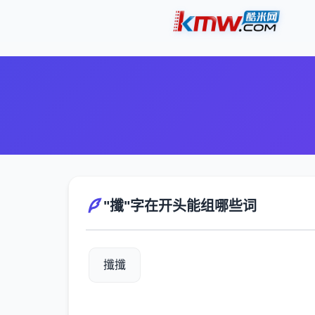
"攕"字在开头能组哪些词
攕攕