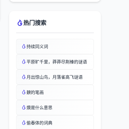
热门搜索
持续同义词
平原旷千里，莽莽尽荆榛的谜语
月出惊山鸟，月落雀高飞谜语
螤的笔画
燠是什么意思
偷春体的词典