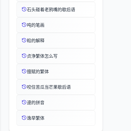
石头碰着老鸦嘴的歇后语
吨的笔画
粭的解释
贞浄繁体怎么写
擅赋的繁体
咬住苦瓜当芒果歇后语
遧的拼音
逸举繁体