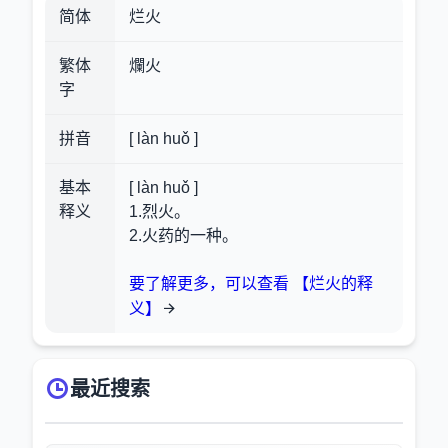
简体
烂火
繁体
爛火
字
拼音
[ làn huǒ ]
基本
[ làn huǒ ]
释义
1.烈火。
2.火药的一种。
要了解更多，可以查看 【烂火的释
义】
最近搜索