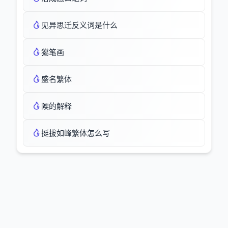
见异思迁反义词是什么
獦笔画
盛名繁体
陾的解释
挺拔如峰繁体怎么写