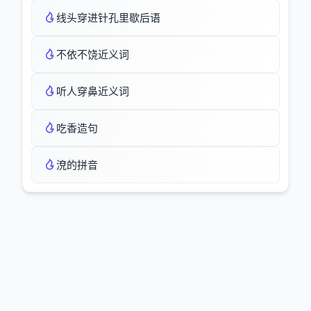
线头穿进针孔里歇后语
不依不饶近义词
听人穿鼻近义词
吃香造句
渷的拼音