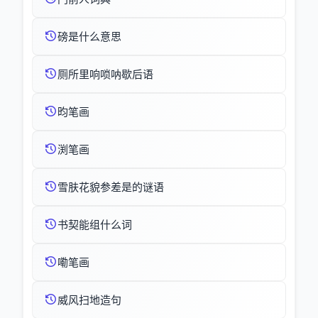
磅是什么意思
厕所里响唢呐歇后语
昀笔画
渕笔画
雪肤花貌参差是的谜语
书契能组什么词
嘞笔画
威风扫地造句