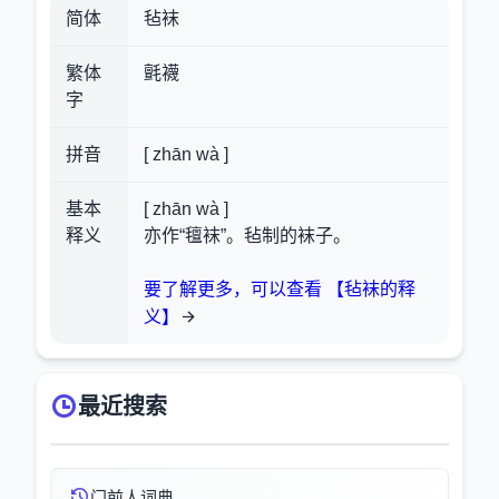
简体
毡袜
繁体
氈襪
字
拼音
[ zhān wà ]
基本
[ zhān wà ]
释义
亦作“氊袜”。毡制的袜子。
要了解更多，可以查看 【毡袜的释
义】
最近搜索
门前人词典