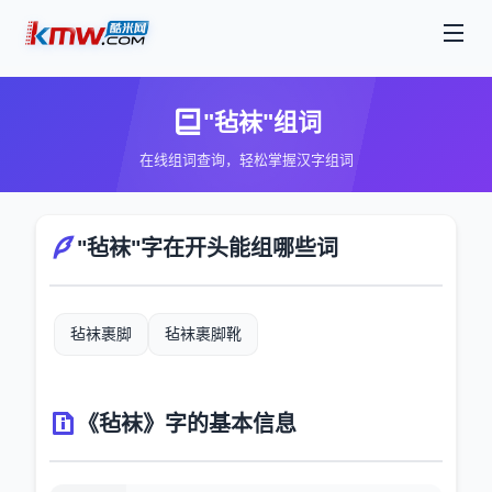
"毡袜"组词
在线组词查询，轻松掌握汉字组词
"毡袜"字在开头能组哪些词
毡袜裹脚
毡袜裹脚靴
《毡袜》字的基本信息