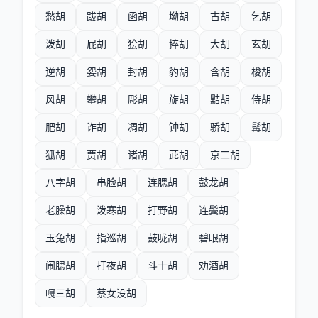
愁胡
跋胡
函胡
坳胡
古胡
乞胡
泼胡
屁胡
狯胡
捽胡
大胡
玄胡
逆胡
妴胡
封胡
豹胡
含胡
梭胡
风胡
攀胡
彫胡
旋胡
黠胡
侍胡
肥胡
诈胡
凋胡
钟胡
骄胡
髯胡
狐胡
贾胡
诸胡
茈胡
京二胡
八字胡
串脸胡
连腮胡
鼓龙胡
老臊胡
泼寒胡
打野胡
连鬓胡
玉兔胡
指巡胡
鼓咙胡
碧眼胡
闹腮胡
打夜胡
斗十胡
劝酒胡
嘎三胡
蔡女没胡