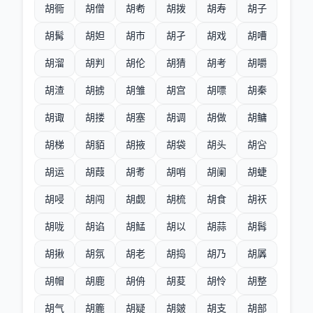
胡衕
胡僧
胡耇
胡拨
胡寿
胡子
胡髯
胡妲
胡市
胡孑
胡戏
胡嘈
胡溜
胡判
胡伦
胡猜
胡考
胡嚼
胡渣
胡掳
胡雏
胡宫
胡嘌
胡秦
胡诹
胡搂
胡塞
胡调
胡做
胡鳙
胡梯
胡貊
胡掖
胡袋
胡头
胡吢
胡运
胡葭
胡耉
胡哨
胡阑
胡蜨
胡唚
胡闯
胡觑
胡梳
胡食
胡祆
胡咙
胡谄
胡鯭
胡以
胡蒜
胡髥
胡揪
胡氛
胡老
胡捣
胡乃
胡羼
胡帽
胡鹿
胡侜
胡荾
胡怜
胡整
胡气
胡簏
胡疑
胡皴
胡支
胡部