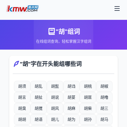
"胡"组词
在线组词查询，轻松掌握汉字组词
"胡"字在开头能组哪些词
胡须
胡乱
胡髭
胡诌
胡桃
胡椒
胡言
胡扯
胡说
胡荽
胡匪
胡噜
胡臭
胡搅
胡风
胡麻
胡柴
胡三
胡胡
胡语
胡儿
胡为
胡孙
胡马