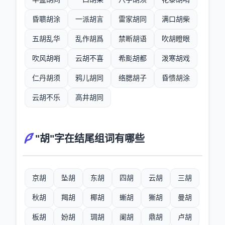
昏聩胡涂
一派胡言
雷家胡同
满口胡柴
五胡乱华
乱作胡爲
禁断胡语
吹胡瞪眼
吹风胡哨
云胡不喜
希颩胡都
泼寒胡戏
仁丹胡须
鸦儿胡同
络腮胡子
昏愦胡涂
云胡不乐
高井胡同
"胡"字在结尾组词有哪些
京胡
坠胡
东胡
四胡
云胡
三胡
秋胡
羯胡
椰胡
螹胡
獑胡
曼胡
板胡
妢胡
琱胡
阑胡
鼎胡
卢胡