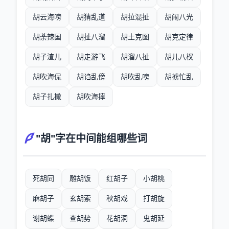
胡云海嗙
胡猜乱道
胡拉混扯
胡闹八光
胡荼辣国
胡扯八溜
胡土克图
胡克定律
胡子渣儿
胡走游飞
胡溜八扯
胡儿八杈
胡吹海侃
胡诌乱傍
胡吹乱嗙
胡掳忙乱
胡子扎撒
胡吹海摔
"胡"字在中间能组哪些词
死胡同
雕胡饭
红胡子
小胡桃
麻胡子
玄胡索
秋胡戏
打胡旋
谢胡蝶
查胡势
花胡洞
鬼胡延