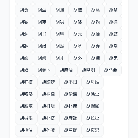
胡贾
胡尘
胡踹
胡碴
胡离
胡拿
胡客
胡苑
胡哄
胡狢
胡赖
胡搧
胡洞
胡书
胡粤
胡元
胡螓
胡鼓
胡牀
胡敲
胡跪
胡基
胡弄
胡嘲
胡妖
胡梨
胡才
胡必
胡鱅
胡羌
胡奴
胡萝卜
胡麻油
胡咧咧
胡马会
胡铺搭
胡蝶梦
胡不归
胡母姓
胡咯咯
胡桐律
胡伦课
胡涂虫
胡厮哝
胡打嚷
胡扑掩
胡帽犀
胡椒眼
胡扑搭
胡麻饭
胡拉扯
胡桃油
胡孙藤
胡芦提
胡拨思