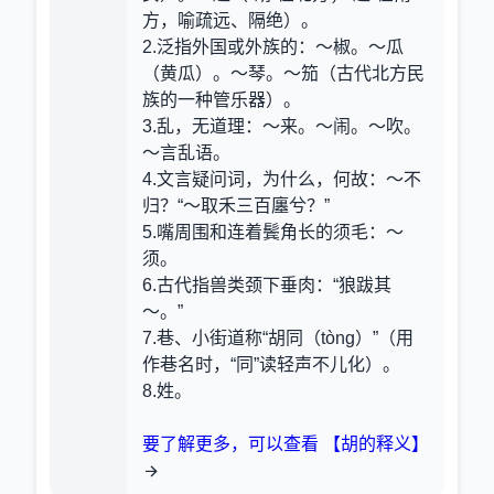
方，喻疏远、隔绝）。
2.泛指外国或外族的
：～椒。～瓜
（黄瓜）。～琴。～笳（古代北方民
族的一种管乐器）。
3.乱，无道理
：～来。～闹。～吹。
～言乱语。
4.文言疑问词，为什么，何故
：～不
归？“～取禾三百廛兮？”
5.嘴周围和连着鬓角长的须毛
：～
须。
6.古代指兽类颈下垂肉
：“狼跋其
～。”
7.巷、小街道称“胡同（tòng）”（用
作巷名时，“同”读轻声不儿化）。
8.姓。
要了解更多，可以查看 【胡的释义】