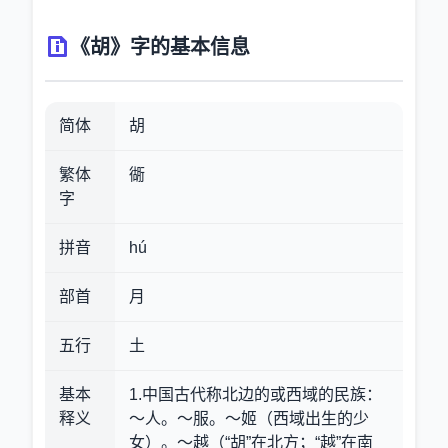
《胡》字的基本信息
简体
胡
繁体
衚
字
拼音
hú
部首
月
五行
土
基本
1.中国古代称北边的或西域的民族
：
释义
～人。～服。～姬（西域出生的少
女）。～越（“胡”在北方；“越”在南