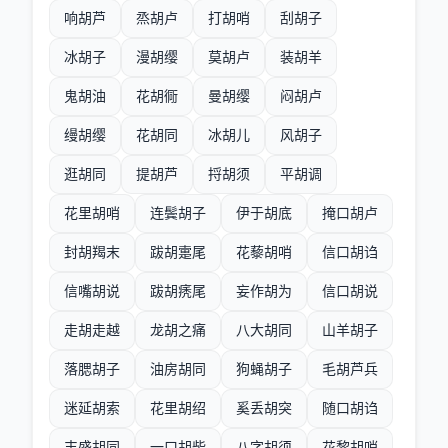
响胡芦
烝胡卢
打胡哨
刮胡子
冰胡子
漫胡缨
莫胡卢
装胡羊
鬼胡油
花胡衕
曼胡缨
闷胡卢
缦胡缨
花胡同
冰胡儿
风胡子
逛胡同
提胡芦
捋胡须
平胡调
花里胡哨
连鬓胡子
伊于胡底
掩口胡卢
封胡羯末
跋胡疐尾
花藜胡哨
信口胡诌
信嘴胡说
跋胡痜尾
妄作胡为
信口胡说
走胡走越
龙胡之痛
八大胡同
山羊胡子
落腮胡子
油房胡同
狗蝇胡子
毛胡芦兵
迷延胡索
花里胡绍
奚丢胡突
随口胡诌
丰盛胡同
一口胡柴
八字胡须
花黎胡哨