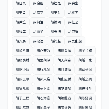
胡日鬼
胡涂蛋
胡揑怪
胡突虫
胡夷鱼
胡麻花
胡支对
胡桃夹
胡芦笙
胡桐泪
胡拨四
胡扯淡
胡奴车
胡面子
胡天神
胡威绢
胡弄局
胡椒酒
胡捣鼓
胡思乱想
胡说八道
胡作非为
胡搅蛮缠
胡子拉碴
胡服骑射
胡里胡涂
胡天胡帝
胡越一家
胡肥钟瘦
胡行乱闹
胡打海摔
胡马依风
胡颜之厚
胡孙入袋
胡乱应付
胡越之祸
胡猜乱想
胡萝卜素
胡吃海喝
胡枝扯叶
胡子工程
胡吃海塞
胡编乱造
胡歌野调
胡胡麻麻
胡同串子
胡啼番语
胡扯霸溜