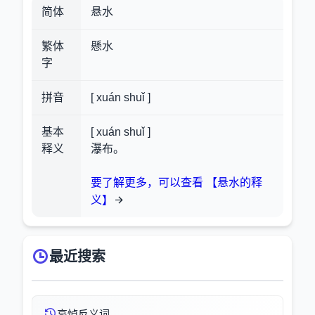
简体
悬水
繁体
懸水
字
拼音
[ xuán shuǐ ]
基本
[ xuán shuǐ ]
释义
瀑布。
要了解更多，可以查看 【悬水的释
义】
最近搜索
哀悼反义词