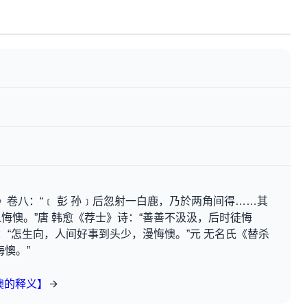
》卷八：“﹝ 彭 孙﹞后忽射一白鹿，乃於两角间得……其
悔懊。”唐 韩愈《荐士》诗：“善善不汲汲，后时徒悔
：“怎生向，人间好事到头少，漫悔懊。”元 无名氏《替杀
懊。”
懊的释义】