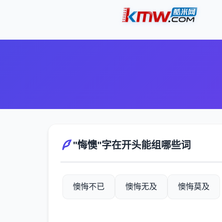
"悔懊"字在开头能组哪些词
懊悔不已
懊悔无及
懊悔莫及