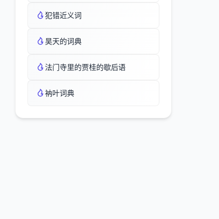
犯错近义词
昊天的词典
法门寺里的贾桂的歇后语
衲叶词典