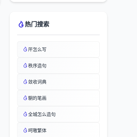
热门搜索
厈怎么写
秩序造句
敛收词典
駧的笔画
全城怎么造句
呵噭繁体