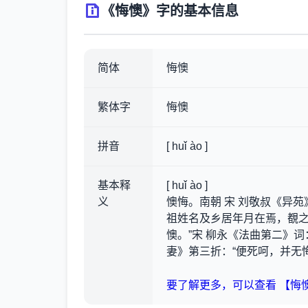
《悔懊》字的基本信息
简体
悔懊
繁体字
悔懊
拼音
[ huǐ ào ]
基本释
[ huǐ ào ]
义
懊悔。南朝 宋 刘敬叔《异苑
祖姓名及乡居年月在焉，覩之
懊。”宋 柳永《法曲第二》词
妻》第三折：“便死呵，并无悔
要了解更多，可以查看 【悔