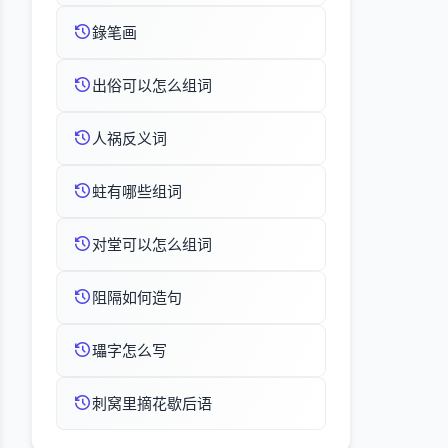
錄笔画
出俗可以怎么组词
人祸反义词
蛀有哪些组词
对堂可以怎么组词
阻隔如何造句
瓃字怎么写
刺窝里摘花歇后语