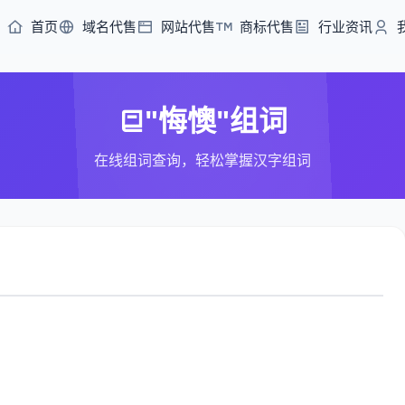
首页
域名代售
网站代售
商标代售
行业资讯
"悔懊"组词
在线组词查询，轻松掌握汉字组词