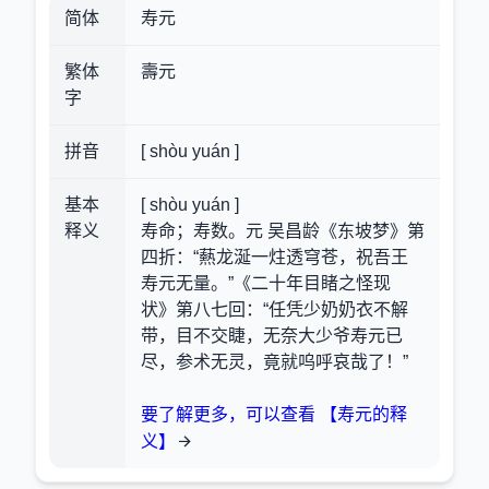
简体
寿元
繁体
壽元
字
拼音
[ shòu yuán ]
基本
[ shòu yuán ]
释义
寿命；寿数。元 吴昌龄《东坡梦》第
四折：“爇龙涎一炷透穹苍，祝吾王
寿元无量。”《二十年目睹之怪现
状》第八七回：“任凭少奶奶衣不解
带，目不交睫，无奈大少爷寿元已
尽，参术无灵，竟就呜呼哀哉了！”
要了解更多，可以查看 【寿元的释
义】