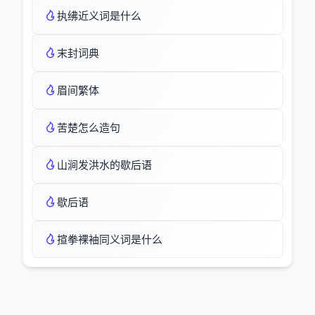
执绋近义词是什么
末封词典
眉间繁体
苦楚怎么造句
山涧发洪水的歇后语
歇后语
揎拳裸袖同义词是什么