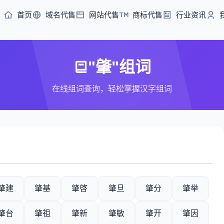
首页
域名代售
网站代售
商标代售
行业资讯
"肇"组词
在线组词查询，轻松掌握汉字组词
肇建
肇基
肇啓
肇旦
肇分
肇举
肇台
肇祖
肇新
肇敏
肇开
肇因