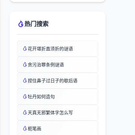
热门搜索
花开堪折直须折的谜语
贪污治罪条例谜语
捏住鼻子过日子的歇后语
牡丹如何造句
天真无邪繁体字怎么写
枙笔画