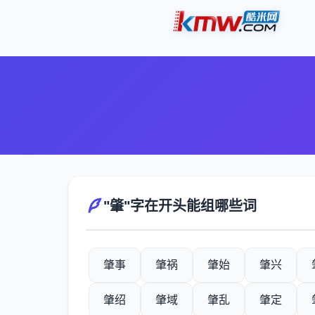
"肇"字在开头能组哪些词
肇事
肇祸
肇始
肇兴
肇绍
肇域
肇乱
肇定