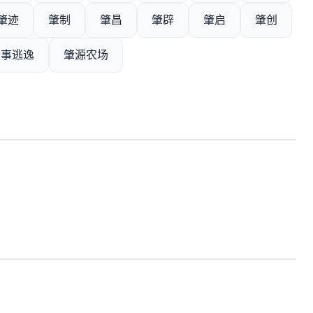
肇迹
肇制
肇昌
肇辟
肇启
肇创
肇事逃逸
肇源农场