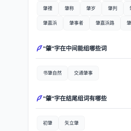
肇禋
肇称
肇岁
肇判
肇嘉浜
肇事者
肇嘉浜路
"肇"字在中间能组哪些词
书肇自然
交通肇事
"肇"字在结尾组词有哪些
初肇
矢立肇