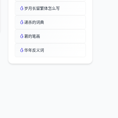
岁月长留繁体怎么写
递杀的词典
莙的笔画
华年反义词