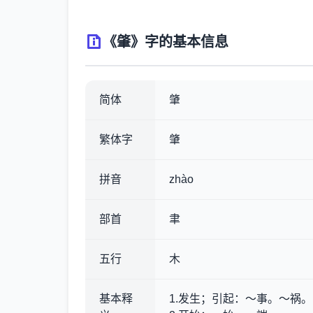
《肇》字的基本信息
简体
肇
繁体字
肇
拼音
zhào
部首
聿
五行
木
基本释
1.发生；引起
：～事。～祸。