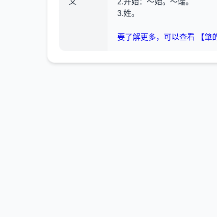
义
2.开始
：～始。～端。
3.姓。
要了解更多，可以查看 【肇