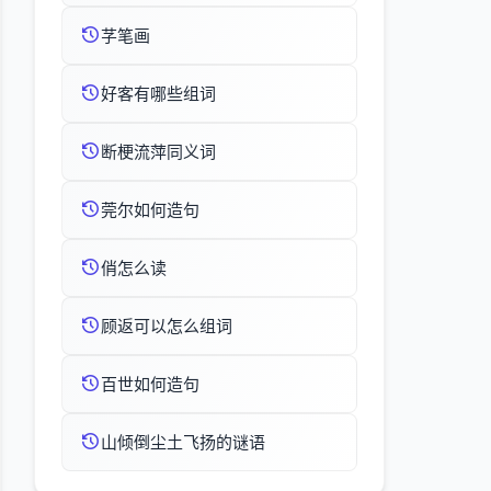
芓笔画
好客有哪些组词
断梗流萍同义词
莞尔如何造句
俏怎么读
顾返可以怎么组词
百世如何造句
山倾倒尘土飞扬的谜语