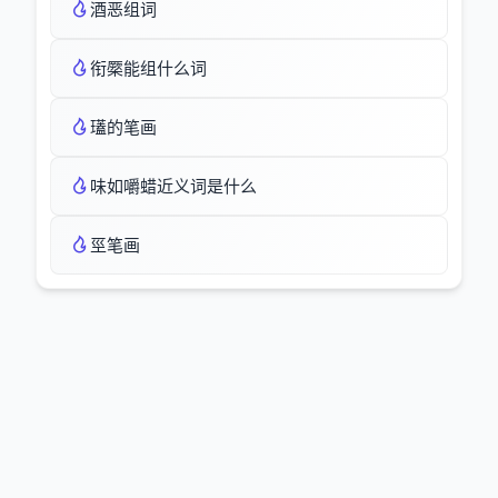
酒恶组词
衔橜能组什么词
瓂的笔画
味如嚼蜡近义词是什么
巠笔画