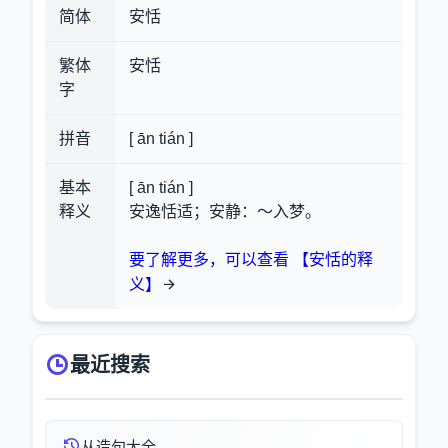
简体
安恬
繁体
安恬
字
拼音
[ ān tián ]
基本
[ ān tián ]
释义
安逸恬适；安静：～入梦。
要了解更多，可以查看 【安恬的释
义】
最近搜索
从造句大全