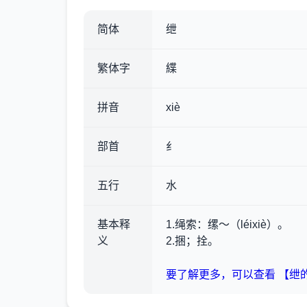
简体
绁
繁体字
緤
拼音
xiè
部首
纟
五行
水
基本释
1.绳索
：缧～（léixiè）。
义
2.捆；拴。
要了解更多，可以查看 【绁