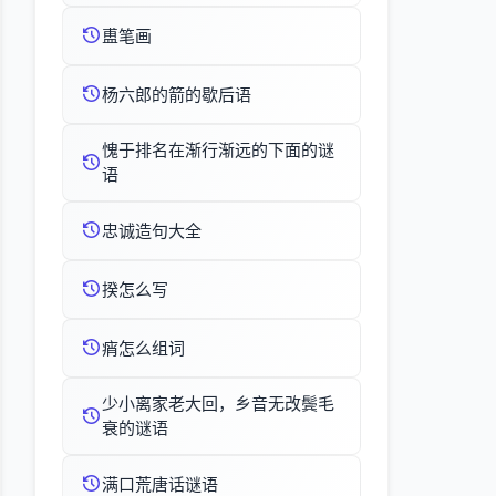
盙笔画
杨六郎的箭的歇后语
愧于排名在渐行渐远的下面的谜
语
忠诚造句大全
揆怎么写
痟怎么组词
少小离家老大回，乡音无改鬓毛
衰的谜语
满口荒唐话谜语