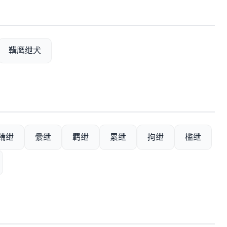
鞲鹰绁犬
鞴绁
纍绁
羁绁
累绁
拘绁
槛绁