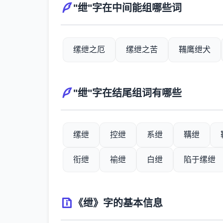
"绁"字在中间能组哪些词
缧绁之厄
缧绁之苦
鞴鹰绁犬
"绁"字在结尾组词有哪些
缧绁
控绁
系绁
鞲绁
衔绁
褕绁
白绁
陷于缧绁
《绁》字的基本信息