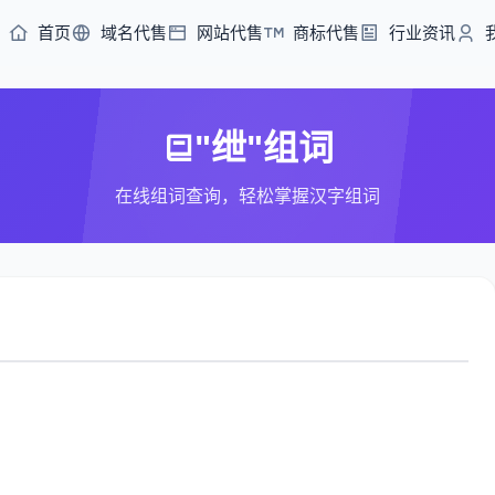
首页
域名代售
网站代售
商标代售
行业资讯
"绁"组词
在线组词查询，轻松掌握汉字组词