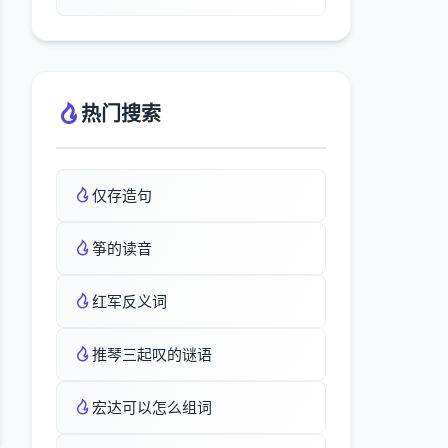
热门搜索
仅存造句
筝的读音
红军反义词
推琴三起叹的谜语
宏达可以怎么组词