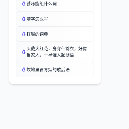
餐啄能组什么词
澊字怎么写
扛醵的词典
头戴大红花，身穿什锦衣，好像
当家人，一早催人起谜语
坟地里冒青烟的歇后语