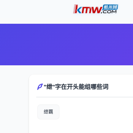
"绁"字在开头能组哪些词
绁覊