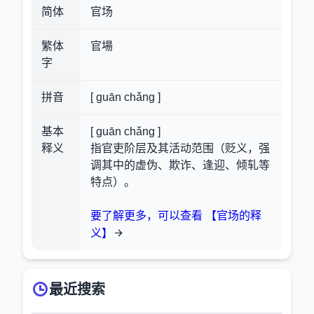
简体
官场
繁体
官場
字
拼音
[ guān chǎng ]
基本
[ guān chǎng ]
释义
指官吏阶层及其活动范围（贬义，强
调其中的虚伪、欺诈、逢迎、倾轧等
特点）。
要了解更多，可以查看 【官场的释
义】
最近搜索