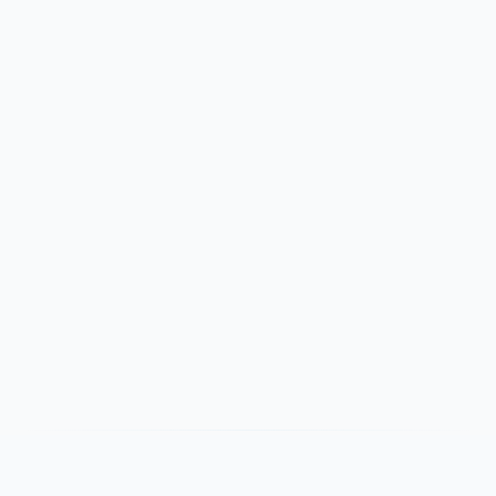
帮助支持
支付服务