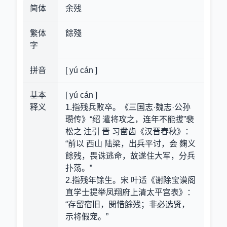
简体
余残
繁体
餘殘
字
拼音
[ yú cán ]
基本
[ yú cán ]
释义
1.指残兵败卒。《三国志·魏志·公孙
瓒传》“绍 遣将攻之，连年不能拔”裴
松之 注引 晋 习凿齿《汉晋春秋》：
“前以 西山 陆梁，出兵平讨，会 麴义
餘残，畏诛逃命，故遂住大军，分兵
扑荡。”
2.指残年馀生。宋 叶适《谢除宝谟阁
直学士提举凤翔府上清太平宫表》：
“存留宿旧，閔惜餘残；非必选贤，
示将假宠。”