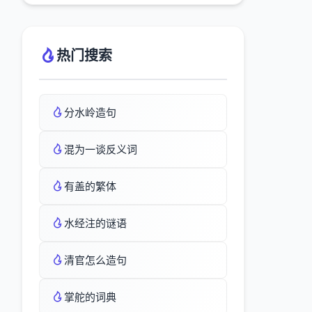
热门搜索
分水岭造句
混为一谈反义词
有盖的繁体
水经注的谜语
清官怎么造句
掌舵的词典