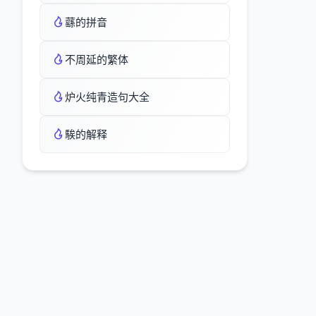
蘨的拼音
不周延的繁体
炉火纯青造句大全
騃的解释