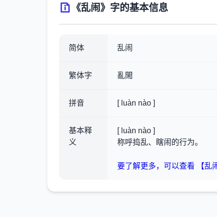
《乱闹》字的基本信息
简体
乱闹
繁体字
亂閙
拼音
[ luàn nào ]
基本释
[ luàn nào ]
义
称呼捣乱、瞎闹的行为。
要了解更多，可以查看 【乱