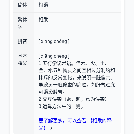
简体
相乘
繁体
相乘
字
拼音
[ xiāng chéng ]
基本
[ xiāng chéng ]
释义
1.五行学说术语。借木、火、土、
金、水五种物质之间互相过分制约和
排斥的反常变化，来说明一脏偏亢、
导致另一脏偏虚的病理。如肝气过亢
可乘袭脾胃。
2.交互侵袭（乘，趁，意为侵袭）
3.运算方法中的一则。
要了解更多，可以查看 【相乘的释
义】