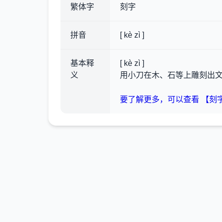
繁体字
刻字
拼音
[ kè zì ]
基本释
[ kè zì ]
义
用小刀在木、石等上雕刻出
要了解更多，可以查看 【刻