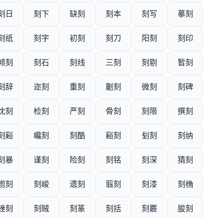
刻日
刻下
缺刻
刻本
刻写
摹刻
刻纸
刻字
初刻
刻刀
阳刻
刻印
倾刻
刻石
刻线
三刻
刻剔
暂刻
刻辞
迩刻
重刻
劖刻
微刻
刻碑
沈刻
检刻
严刻
骨刻
刻限
撰刻
刻谿
巉刻
刻酷
谿刻
刬刻
刻纳
刻暴
谨刻
险刻
刻铭
刻深
猜刻
谫刻
刻峻
遗刻
翦刻
刻漆
刻桷
锉刻
刻贼
刻篆
刻括
刻覈
朘刻