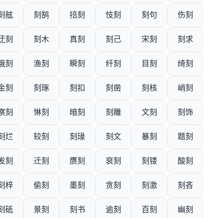
刻舷
刻鹄
掊刻
忮刻
刻句
伤刻
迂刻
刻木
真刻
刻己
宋刻
刻求
俄刻
渔刻
瞬刻
纤刻
目刻
绮刻
金刻
刻琢
刻扣
刻凿
刻核
峭刻
察刻
惏刻
暗刻
刻雕
文刻
刻饰
刻烂
较刻
刻瑑
刻文
暴刻
题刻
发刻
迁刻
赝刻
裒刻
刻镂
酸刻
刻梓
偷刻
墨刻
贪刻
刻激
刻吝
刻砥
景刻
刻书
逾刻
百刻
幽刻