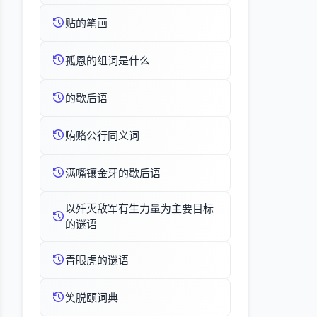
贴的笔画
孤恩的组词是什么
的歇后语
贿赂公行同义词
满嘴镶金牙的歇后语
以歼灭敌军有生力量为主要目标
的谜语
青眼虎的谜语
笑脱颐词典