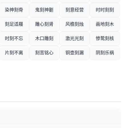
染神刻骨
鬼刻神劖
刻意经营
时时刻刻
刻足适屦
雕心刻肾
风檐刻烛
画地刻木
时刻不忘
木口雕刻
激光光刻
惨鸷刻核
片刻不离
刻苦铭心
铜壶刻漏
阴刻乐祸