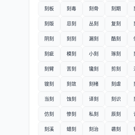
刻板
刻毒
刻骨
刻期
刻版
忌刻
丛刻
复刻
阴刻
刻刻
漏刻
酷刻
刻疵
模刻
小刻
琢刻
刻臂
苦刻
镵刻
剪刻
锼刻
刻敛
刻楮
刻虐
当刻
蚀刻
译刻
刻识
仿刻
惨刻
私刻
辰刻
刻溪
蜡刻
刻治
砻刻