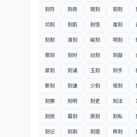
刻符
刻奇
锲刻
铜刻
切刻
刻肌
刻怪
崖刻
刻割
清刻
峻刻
明刻
狠刻
刻时
刓刻
刻敲
犀刻
刻诵
玉刻
刻手
断刻
刻谦
少刻
很刻
刻察
刻明
刻吏
刻法
刻损
墓刻
原刻
刻私
刻记
刻剥
刻珉
移刻