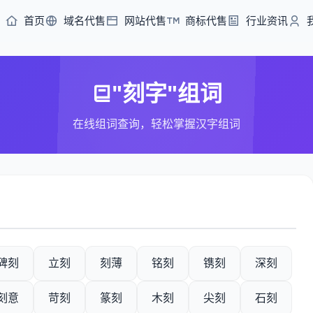
首页
域名代售
网站代售
商标代售
行业资讯
"刻字"组词
在线组词查询，轻松掌握汉字组词
碑刻
立刻
刻薄
铭刻
镌刻
深刻
刻意
苛刻
篆刻
木刻
尖刻
石刻