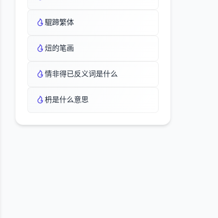
騉蹄繁体
炄的笔画
情非得已反义词是什么
枬是什么意思