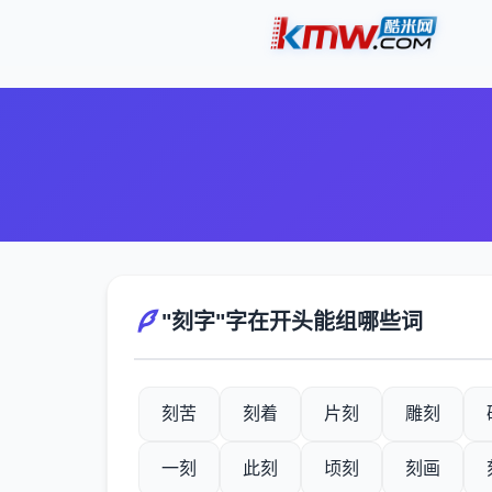
"刻字"字在开头能组哪些词
刻苦
刻着
片刻
雕刻
一刻
此刻
顷刻
刻画