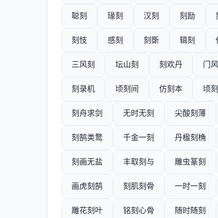
聪刻
瑑刻
汉刻
刻励
刻忮
感刻
刻斲
辑刻
三风刻
坛山刻
刻欢丹
门
刻录机
顷刻间
仿刻本
顷
刻舟求剑
无时无刻
尖酸刻薄
刻鹄类鹜
千金一刻
丹楹刻桷
刻画无盐
丰取刻与
雕虫篆刻
画虎刻鹄
刻肌刻骨
一时一刻
雕花刻叶
铭刻心骨
随时随刻