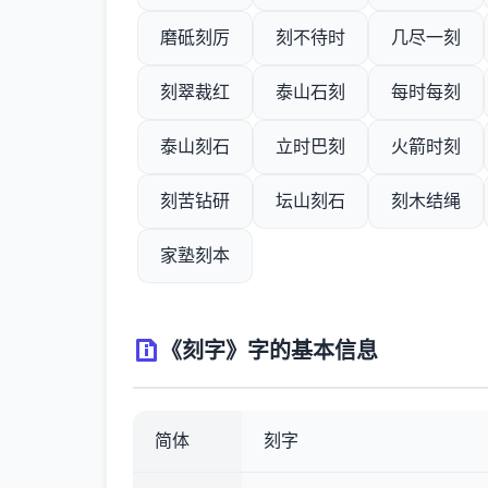
磨砥刻厉
刻不待时
几尽一刻
刻翠裁红
泰山石刻
每时每刻
泰山刻石
立时巴刻
火箭时刻
刻苦钻研
坛山刻石
刻木结绳
家塾刻本
《刻字》字的基本信息
简体
刻字