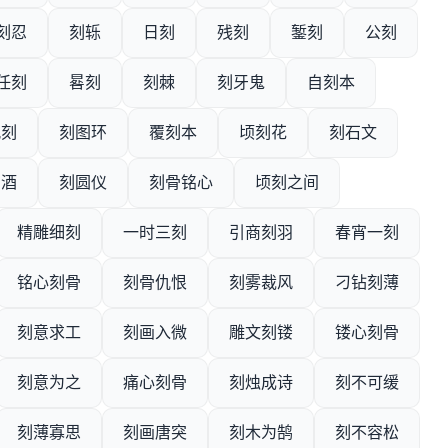
刻忍
刻轹
日刻
残刻
錾刻
公刻
任刻
晷刻
刻棘
刻牙鬼
自刻本
风刻
刻图环
覆刻本
顷刻花
刻石文
刻酒
刻圆仪
刻骨铭心
顷刻之间
精雕细刻
一时三刻
引商刻羽
春宵一刻
铭心刻骨
刻骨仇恨
刻雾裁风
刁钻刻薄
刻意求工
刻画入微
雕文刻镂
镂心刻骨
刻意为之
痛心刻骨
刻烛成诗
刻不可缓
刻薄寡思
刻画唐突
刻木为鹄
刻不容松