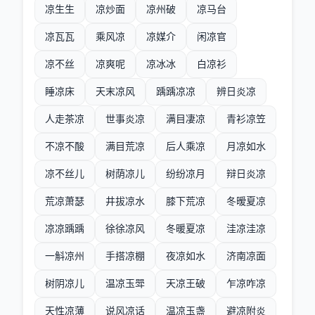
凉生生
凉炒面
凉州破
凉马台
凉瓦瓦
乘风凉
凉媒介
闲凉官
凉不丝
凉爽呢
凉冰冰
白凉衫
睡凉床
天末凉风
踽踽凉凉
辨日炎凉
人走茶凉
世事炎凉
满目凄凉
青衫凉笠
不凉不酸
满目荒凉
后人乘凉
月凉如水
凉不丝儿
树荫凉儿
纷纷凉月
辩日炎凉
荒凉萧瑟
井拔凉水
膝下荒凉
冬暧夏凉
凉凉踽踽
徐徐凉风
冬暖夏凉
洼凉洼凉
一斛凉州
手搭凉棚
夜凉如水
济南凉面
树阴凉儿
温凉玉斝
天凉王破
乍凉咋凉
天性凉薄
说风凉话
温凉玉盏
避凉附炎