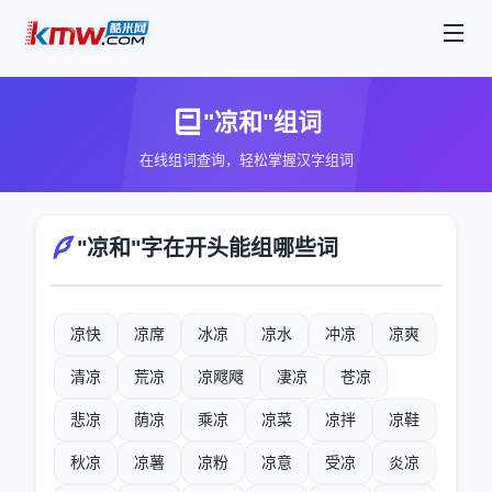
"凉和"组词
在线组词查询，轻松掌握汉字组词
"凉和"字在开头能组哪些词
凉快
凉席
冰凉
凉水
冲凉
凉爽
清凉
荒凉
凉飕飕
凄凉
苍凉
悲凉
荫凉
乘凉
凉菜
凉拌
凉鞋
秋凉
凉薯
凉粉
凉意
受凉
炎凉