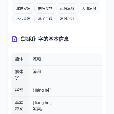
北悸安凉
寒凉食物
心保凉城
大清凉散
人心炎凉
凉了半截
凉风习习
《凉和》字的基本信息
简体
凉和
繁体
涼和
字
拼音
[ liáng hé ]
基本
[ liáng hé ]
释义
凉爽。