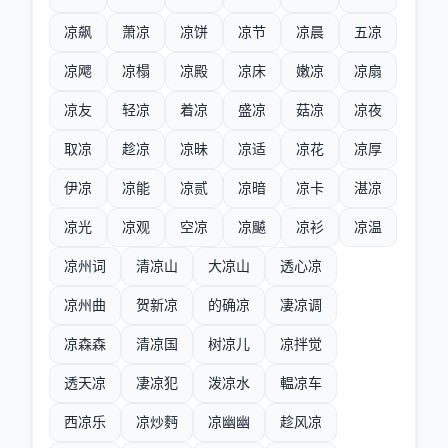
凉飙
萧凉
凉饼
凉节
凉晨
五凉
凉飔
凉榻
凉殿
凉床
嫩凉
凉扇
凉友
轻凉
着凉
盛凉
菇凉
凉夜
取凉
趁凉
凉昧
凉适
凉花
凉厚
伊凉
凉能
凉贰
凉暗
凉卡
湛凉
凉光
凉观
空凉
凉飇
凉衫
凉温
凉州词
清凉山
大凉山
透心凉
凉州曲
贺新凉
的确凉
凄凉调
凉森森
清凉国
树凉儿
凉拌觉
透天凉
凄凉犯
泼凉水
輼凉车
西凉乐
凉炒麪
凉幽幽
趁风凉