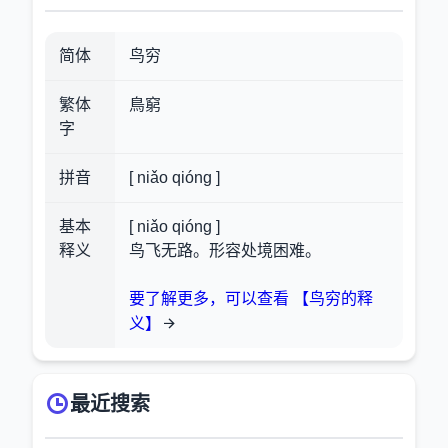
简体
鸟穷
繁体
鳥窮
字
拼音
[ niǎo qióng ]
基本
[ niǎo qióng ]
释义
鸟飞无路。形容处境困难。
要了解更多，可以查看 【鸟穷的释
义】
最近搜索