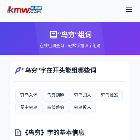
"鸟穷"组词
在线组词查询，轻松掌握汉字组词
"鸟穷"字在开头能组哪些词
穷鸟入怀
鸟穷则啄
穷鸟归人
穷鸟触笼
笼中穷鸟
鸟伏兽穷
穷鸟投人
《鸟穷》字的基本信息