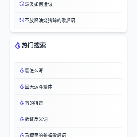
汲汲如何造句
不放酱油烧猪蹄的歇后语
热门搜索
翢怎么写
回天运斗繁体
嘋的拼音
验证反义词
马槽里的苍蝇歇后语