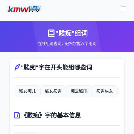
"騃痴"组词
在线组词查询，轻松掌握汉字组词
"騃痴"字在开头能组哪些词
騃女痴儿
騃女痴男
痴云騃雨
痴男騃女
《騃痴》字的基本信息