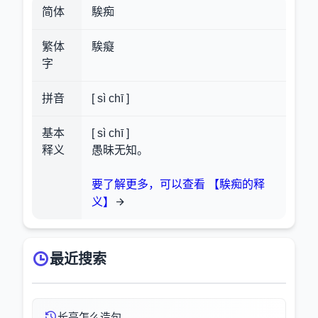
简体
騃痴
繁体
騃癡
字
拼音
[ sì chī ]
基本
[ sì chī ]
释义
愚昧无知。
要了解更多，可以查看 【騃痴的释
义】
最近搜索
长亭怎么造句