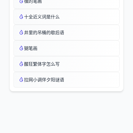
櫄的笔画
十全近义词是什么
井里的吊桶的歇后语
猢笔画
醒狂繁体字怎么写
拉网小调伴夕阳谜语