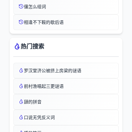
儴怎么组词
相逢不下鞍的歇后语
热门搜索
罗汉堂济公被挤上房梁的谜语
前村渔唱起三更谜语
頢的拼音
口说无凭反义词