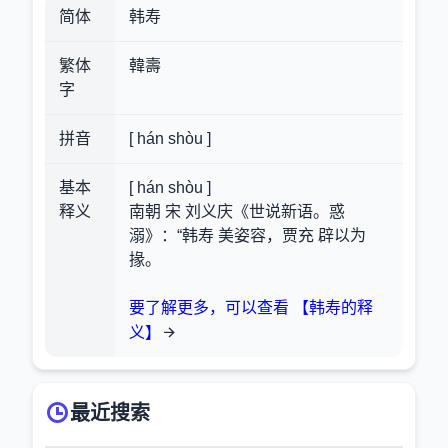
简体
韩寿
繁体
韓壽
字
拼音
[ hán shòu ]
基本
[ hán shòu ]
释义
南朝 宋 刘义庆《世说新语。惑
溺》：“韩寿 美姿容，贾充 辟以为
掾。
要了解更多，可以查看 【韩寿的释
义】
最近搜索